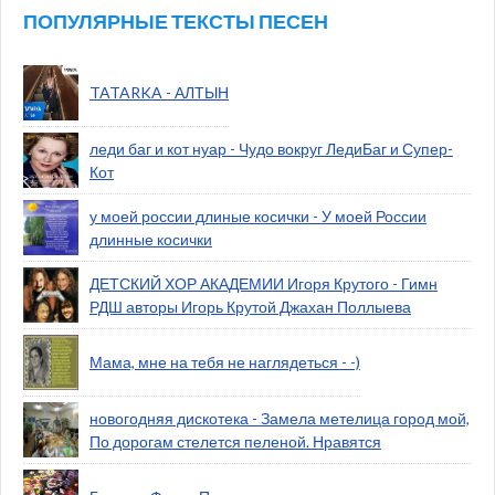
ПОПУЛЯРНЫЕ ТЕКСТЫ ПЕСЕН
TATARKA - АЛТЫН
леди баг и кот нуар - Чудо вокруг ЛедиБаг и Супер-
Кот
у моей россии длиные косички - У моей России
длинные косички
ДЕТСКИЙ ХОР АКАДЕМИИ Игоря Крутого - Гимн
РДШ авторы Игорь Крутой Джахан Поллыева
Мама, мне на тебя не наглядеться - -)
новогодняя дискотека - Замела метелица город мой,
По дорогам стелется пеленой. Нравятся