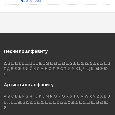
люблю тебя
Песни по алфавиту
A
B
C
D
E
F
G
H
I
J
K
L
M
N
O
P
Q
R
S
T
U
V
W
X
Y
Z
А
Б
В
Г
Д
Е
Ё
Ж
З
И
Й
К
Л
М
Н
О
П
Р
С
Т
У
Ф
Х
Ц
Ч
Щ
Ш
Ы
Э
Ю
Я
Артисты по алфавиту
A
B
C
D
E
F
G
H
I
J
K
L
M
N
O
P
Q
R
S
T
U
V
W
X
Y
Z
А
Б
В
Г
Д
Е
Ё
Ж
З
И
Й
К
Л
М
Н
О
П
Р
С
Т
У
Ф
Х
Ц
Ч
Щ
Ш
Ы
Э
Ю
Я