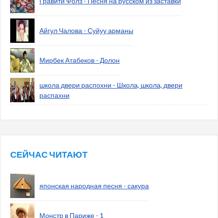
Гравити Фолз - Песня на русском из заставки
Айгул Чалова - Суйуу арманы
Мирбек Атабеков - Долон
школа двери распохни - Школа, школа, двери
распахни
СЕЙЧАС ЧИТАЮТ
японская народная песня - сакура
Монстр в Париже - 1