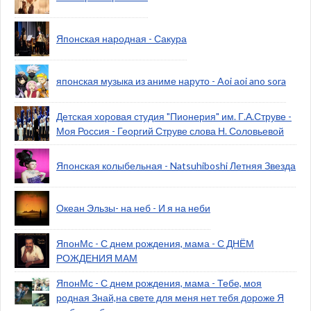
Японская народная - Сакура
японская музыка из аниме наруто - Aoi аoi ano sora
Детская хоровая студия "Пионерия" им. Г.А.Струве -
Моя Россия - Георгий Струве слова Н. Соловьевой
Японская колыбельная - Natsuhiboshi Летняя Звезда
Океан Эльзы- на неб - И я на неби
ЯпонМс - С днем рождения, мама - С ДНЁМ
РОЖДЕНИЯ МАМ
ЯпонМс - С днем рождения, мама - Тебе, моя
родная Знай,на свете для меня нет тебя дороже Я