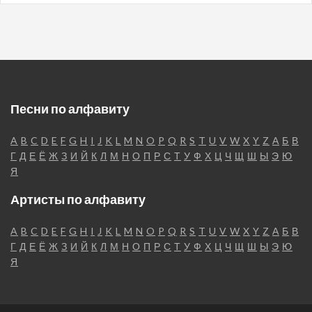
Песни по алфавиту
A
B
C
D
E
F
G
H
I
J
K
L
M
N
O
P
Q
R
S
T
U
V
W
X
Y
Z
А
Б
В
Г
Д
Е
Ё
Ж
З
И
Й
К
Л
М
Н
О
П
Р
С
Т
У
Ф
Х
Ц
Ч
Щ
Ш
Ы
Э
Ю
Я
Артисты по алфавиту
A
B
C
D
E
F
G
H
I
J
K
L
M
N
O
P
Q
R
S
T
U
V
W
X
Y
Z
А
Б
В
Г
Д
Е
Ё
Ж
З
И
Й
К
Л
М
Н
О
П
Р
С
Т
У
Ф
Х
Ц
Ч
Щ
Ш
Ы
Э
Ю
Я