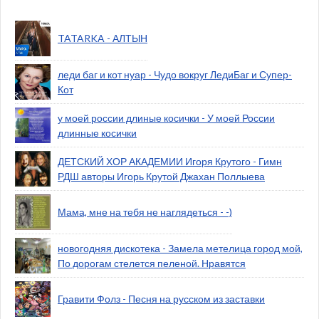
TATARKA - АЛТЫН
леди баг и кот нуар - Чудо вокруг ЛедиБаг и Супер-
Кот
у моей россии длиные косички - У моей России
длинные косички
ДЕТСКИЙ ХОР АКАДЕМИИ Игоря Крутого - Гимн
РДШ авторы Игорь Крутой Джахан Поллыева
Мама, мне на тебя не наглядеться - -)
новогодняя дискотека - Замела метелица город мой,
По дорогам стелется пеленой. Нравятся
Гравити Фолз - Песня на русском из заставки