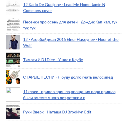
12 Karlo De Gudjinny - Lead Me Home Jamie N
Commons cover
Песенки про осень для детей - Дождик Кап-кап, тук-
тук-тук
12 - Азербайджан 2015 Elnur Huseynov - Hour of the
Wolf
Тимати И DJ Dlee - У нас в Клубе
СТАРЫЕ ПЕСНИ - Я буду долго гнать велосипед
11класс - припев пришла,прощания пора пришла,
были вместе много лет,оставим в
Руки Вверх - Наташа DJ Brooklyn Edit