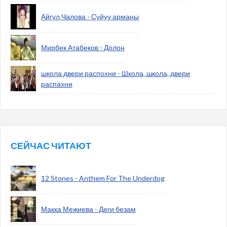
Айгул Чалова - Суйуу арманы
Мирбек Атабеков - Долон
школа двери распохни - Школа, школа, двери
распахни
СЕЙЧАС ЧИТАЮТ
12 Stones - Anthem For The Underdog
Макка Межиева - Деги безам