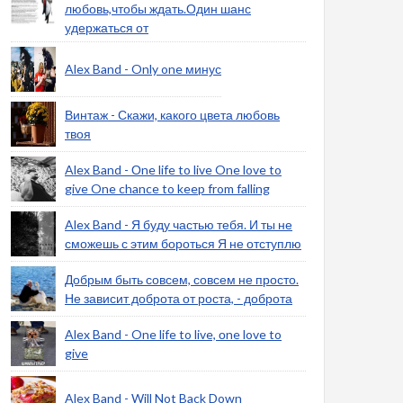
любовь,чтобы ждать.Один шанс
удержаться от
Alex Band - Only one минус
Винтаж - Скажи, какого цвета любовь
твоя
Alex Band - Оne life to live One love to
give One chance to keep from falling
Alex Band - Я буду частью тебя. И ты не
сможешь с этим бороться Я не отступлю
Добрым быть совсем, совсем не просто.
Не зависит доброта от роста, - доброта
Alex Band - One life to live, оne love to
give
Alex Band - Will Not Back Down