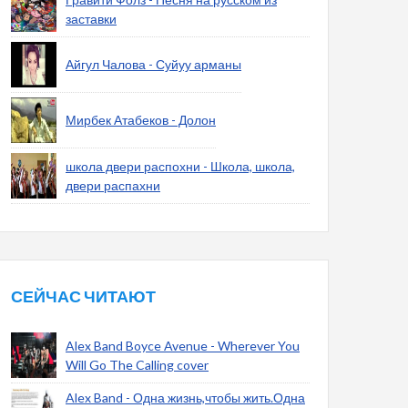
заставки
Айгул Чалова - Суйуу арманы
Мирбек Атабеков - Долон
школа двери распохни - Школа, школа,
двери распахни
СЕЙЧАС ЧИТАЮТ
Alex Band Boyce Avenue - Wherever You
Will Go The Calling cover
Alex Band - Одна жизнь,чтобы жить.Одна