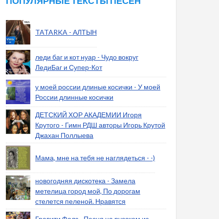
ПОПУЛЯРНЫЕ ТЕКСТЫ ПЕСЕН
TATARKA - АЛТЫН
леди баг и кот нуар - Чудо вокруг
ЛедиБаг и Супер-Кот
у моей россии длиные косички - У моей
России длинные косички
ДЕТСКИЙ ХОР АКАДЕМИИ Игоря
Крутого - Гимн РДШ авторы Игорь Крутой
Джахан Поллыева
Мама, мне на тебя не наглядеться - -)
новогодняя дискотека - Замела
метелица город мой, По дорогам
стелется пеленой. Нравятся
Гравити Фолз - Песня на русском из