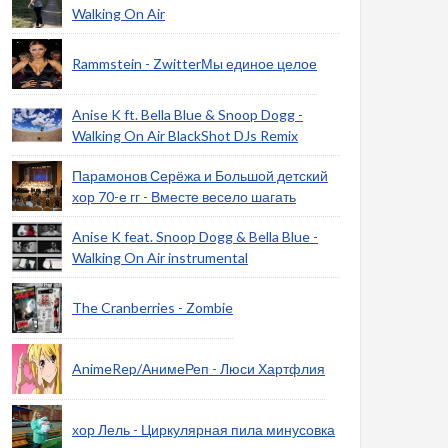
Walking On Air
Rammstein - ZwitterМы единое целое
Anise K ft. Bella Blue & Snoop Dogg -
Walking On Air BlackShot DJs Remix
Парамонов Серёжа и Большой детский
хор 70-е гг - Вместе весело шагать
Anise K feat. Snoop Dogg & Bella Blue -
Walking On Air instrumental
The Cranberries - Zombie
AnimeRep/АнимеРеп - Люси Хартфлия
хор Лель - Циркулярная пила минусовка