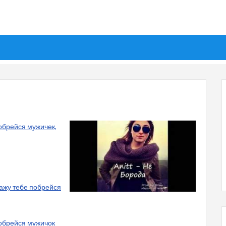
Побрейся мужичек,
кажу тебе побрейся
 Побрейся мужичок