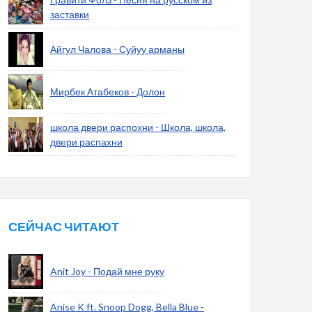
заставки
Айгул Чалова - Суйуу арманы
Мирбек Атабеков - Долон
школа двери распохни - Школа, школа,
двери распахни
СЕЙЧАС ЧИТАЮТ
Anit Joy - Подай мне руку
Anise K ft. Snoop Dogg, Bella Blue -