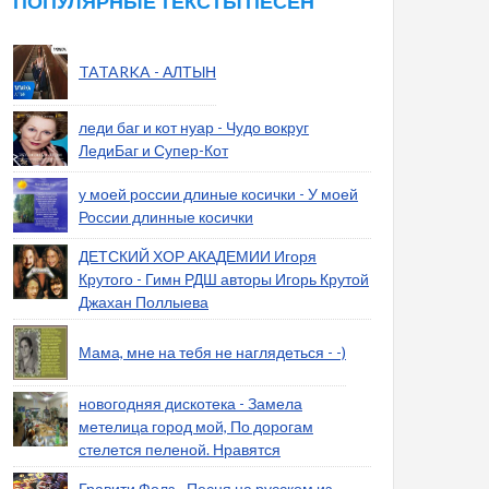
ПОПУЛЯРНЫЕ ТЕКСТЫ ПЕСЕН
TATARKA - АЛТЫН
леди баг и кот нуар - Чудо вокруг
ЛедиБаг и Супер-Кот
у моей россии длиные косички - У моей
России длинные косички
ДЕТСКИЙ ХОР АКАДЕМИИ Игоря
Крутого - Гимн РДШ авторы Игорь Крутой
Джахан Поллыева
Мама, мне на тебя не наглядеться - -)
новогодняя дискотека - Замела
метелица город мой, По дорогам
стелется пеленой. Нравятся
Гравити Фолз - Песня на русском из