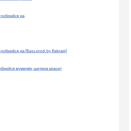
и побрейся да
и побрейся да [Bass.prod. by Rekram]
 Побрейся мужичёк, щетина красит