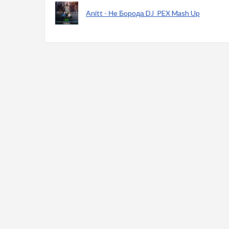
Anitt - Не Борода DJ_PEX Mash Up