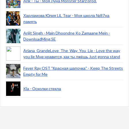
Arik - Ты - Моя Луна Monster Starz prod.
Харламова Юлия LiL Tear - Моя школа №87на
память
Arijit Singh - Main Dhoondne Ko Zamaane Mein -
DownloadMing.SE
Ariana_GrandeLove_The_Way_You_Lie - Love the way
you lie Мне нравится, как ты лжёшь Just gonna stand
Fever Ray OST "Красная шапочка" - Keep The Streets
Empty for Me
Kla - Осколки стекла