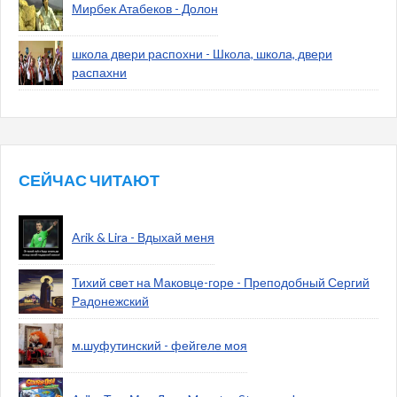
Мирбек Атабеков - Долон
школа двери распохни - Школа, школа, двери
распахни
СЕЙЧАС ЧИТАЮТ
Arik & Lira - Вдыхай меня
Тихий свет на Маковце-горе - Преподобный Сергий
Радонежский
м.шуфутинский - фейгеле моя