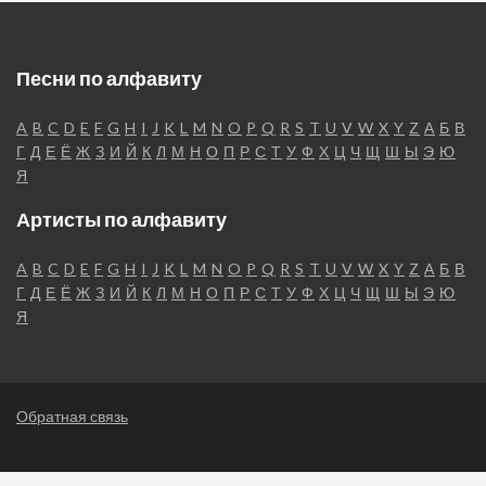
Песни по алфавиту
A
B
C
D
E
F
G
H
I
J
K
L
M
N
O
P
Q
R
S
T
U
V
W
X
Y
Z
А
Б
В
Г
Д
Е
Ё
Ж
З
И
Й
К
Л
М
Н
О
П
Р
С
Т
У
Ф
Х
Ц
Ч
Щ
Ш
Ы
Э
Ю
Я
Артисты по алфавиту
A
B
C
D
E
F
G
H
I
J
K
L
M
N
O
P
Q
R
S
T
U
V
W
X
Y
Z
А
Б
В
Г
Д
Е
Ё
Ж
З
И
Й
К
Л
М
Н
О
П
Р
С
Т
У
Ф
Х
Ц
Ч
Щ
Ш
Ы
Э
Ю
Я
Обратная связь