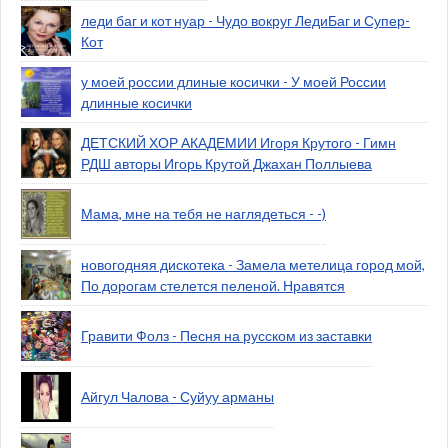
леди баг и кот нуар - Чудо вокруг ЛедиБаг и Супер-
Кот
у моей россии длиные косички - У моей России
длинные косички
ДЕТСКИЙ ХОР АКАДЕМИИ Игоря Крутого - Гимн
РДШ авторы Игорь Крутой Джахан Поллыева
Мама, мне на тебя не наглядеться - -)
новогодняя дискотека - Замела метелица город мой,
По дорогам стелется пеленой. Нравятся
Гравити Фолз - Песня на русском из заставки
Айгул Чалова - Суйуу арманы