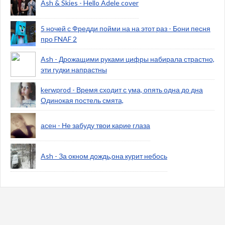
Ash & Skies - Hello Adele cover
5 ночей с Фредди пойми на на этот раз - Бони песня
про FNAF 2
Ash - Дрожащими руками цифры набирала страстно,
эти гудки напрастны
kerwprod - Время сходит с ума, опять одна до дна
Одинокая постель смята,
асен - Не забуду твои карие глаза
Ash - За окном дождь,она курит небось