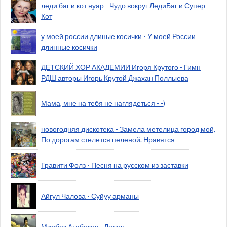
леди баг и кот нуар - Чудо вокруг ЛедиБаг и Супер-
Кот
у моей россии длиные косички - У моей России
длинные косички
ДЕТСКИЙ ХОР АКАДЕМИИ Игоря Крутого - Гимн
РДШ авторы Игорь Крутой Джахан Поллыева
Мама, мне на тебя не наглядеться - -)
новогодняя дискотека - Замела метелица город мой,
По дорогам стелется пеленой. Нравятся
Гравити Фолз - Песня на русском из заставки
Айгул Чалова - Суйуу арманы
Мирбек Атабеков - Долон