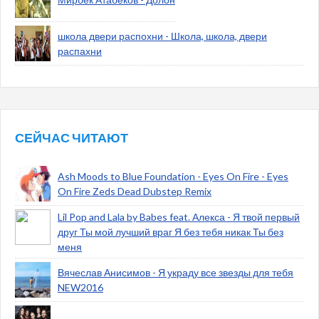
школа двери распохни - Школа, школа, двери
распахни
СЕЙЧАС ЧИТАЮТ
Ash Moods to Blue Foundation - Eyes On Fire - Eyes
On Fire Zeds Dead Dubstep Remix
Lil Pop and Lala by Babes feat. Алекса - Я твой первый
друг Ты мой лучший враг Я без тебя никак Ты без
меня
Вячеслав Анисимов - Я украду все звезды для тебя
NEW2016