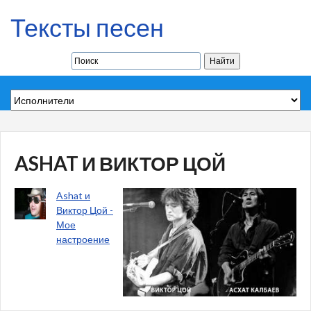
Тексты песен
ASHAT И ВИКТОР ЦОЙ
Ashat и
Виктор Цой -
Мое
настроение