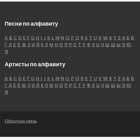
Песни по алфавиту
A
B
C
D
E
F
G
H
I
J
K
L
M
N
O
P
Q
R
S
T
U
V
W
X
Y
Z
А
Б
В
Г
Д
Е
Ё
Ж
З
И
Й
К
Л
М
Н
О
П
Р
С
Т
У
Ф
Х
Ц
Ч
Щ
Ш
Ы
Э
Ю
Я
Артисты по алфавиту
A
B
C
D
E
F
G
H
I
J
K
L
M
N
O
P
Q
R
S
T
U
V
W
X
Y
Z
А
Б
В
Г
Д
Е
Ё
Ж
З
И
Й
К
Л
М
Н
О
П
Р
С
Т
У
Ф
Х
Ц
Ч
Щ
Ш
Ы
Э
Ю
Я
Обратная связь