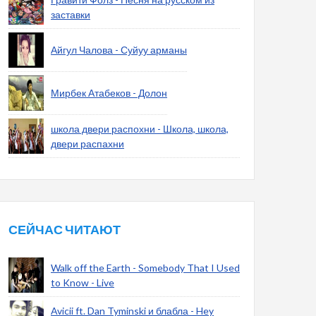
заставки
Айгул Чалова - Суйуу арманы
Мирбек Атабеков - Долон
школа двери распохни - Школа, школа,
двери распахни
СЕЙЧАС ЧИТАЮТ
Walk off the Earth - Somebody That I Used
to Know - Live
Avicii ft. Dan Tyminski и блабла - Hey