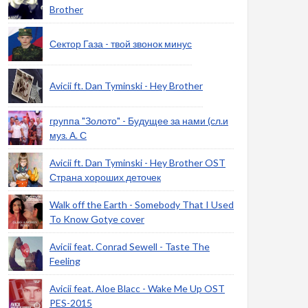
Brother
Сектор Газа - твой звонок минус
Avicii ft. Dan Tyminski - Hey Brother
группа "Золото" - Будущее за нами (сл.и
муз. А. С
Avicii ft. Dan Tyminski - Hey Brother OST
Страна хороших деточек
Walk off the Earth - Somebody That I Used
To Know Gotye cover
Avicii feat. Conrad Sewell - Taste The
Feeling
Avicii feat. Aloe Blacc - Wake Me Up OST
PES-2015