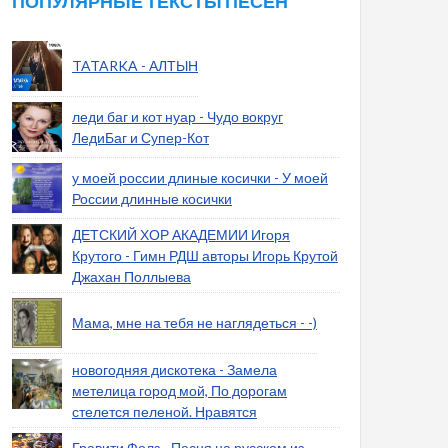
ПОПУЛЯРНЫЕ ТЕКСТЫ ПЕСЕН
TATARKA - АЛТЫН
леди баг и кот нуар - Чудо вокруг
ЛедиБаг и Супер-Кот
у моей россии длиные косички - У моей
России длинные косички
ДЕТСКИЙ ХОР АКАДЕМИИ Игоря
Крутого - Гимн РДШ авторы Игорь Крутой
Джахан Поллыева
Мама, мне на тебя не наглядеться - -)
новогодняя дискотека - Замела
метелица город мой, По дорогам
стелется пеленой. Нравятся
Гравити Фолз - Песня на русском из