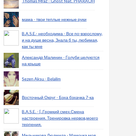
Thomas Mraz - Ghost feat. PHARAOH
мама - твои теплые нежные руки
B.A.S.E.- необходима - Все по-взрослому,
и на душе весна, Знала б ты, любимая,
как ты мне
Александр Малинин - Голуби целуются
на крыше
Sezen Aksu - Belalim
Восточный Округ - Бэха бэхачка 7-ка
B.A.S.E. - [..Громкий смех.Смена
настроения. Тренировка нервов,моего
терпения.
Мельникова Людмила - Мамочка моя