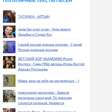
ПОПУЛЯРНЫЕ ТЕКСТЫ ПЕСЕН
TATARKA - АЛТЫН
леди баг и кот нуар - Чудо вокруг
ЛедиБаг и Супер-Кот
у моей россии длиные косички - У моей
России длинные косички
ДЕТСКИЙ ХОР АКАДЕМИИ Игоря
Крутого - Гимн РДШ авторы Игорь Крутой
Джахан Поллыева
Мама, мне на тебя не наглядеться - -)
новогодняя дискотека - Замела
метелица город мой, По дорогам
стелется пеленой. Нравятся
Гравити Фолз - Песня на русском из