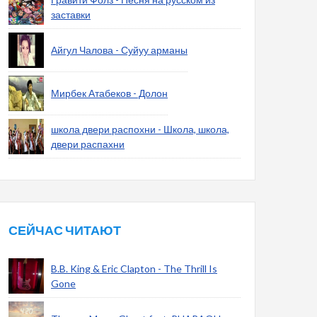
заставки
Айгул Чалова - Суйуу арманы
Мирбек Атабеков - Долон
школа двери распохни - Школа, школа,
двери распахни
СЕЙЧАС ЧИТАЮТ
B.B. King & Eric Clapton - The Thrill Is
Gone