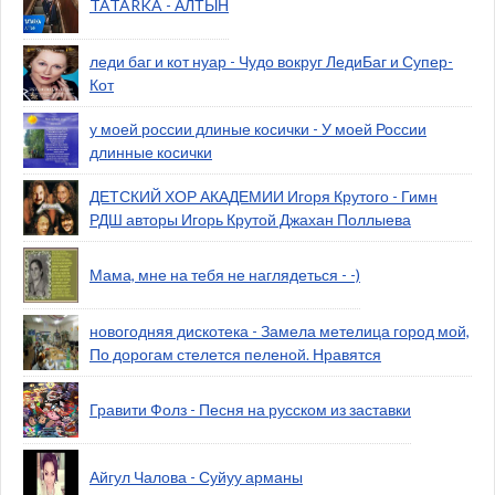
TATARKA - АЛТЫН
леди баг и кот нуар - Чудо вокруг ЛедиБаг и Супер-
Кот
у моей россии длиные косички - У моей России
длинные косички
ДЕТСКИЙ ХОР АКАДЕМИИ Игоря Крутого - Гимн
РДШ авторы Игорь Крутой Джахан Поллыева
Мама, мне на тебя не наглядеться - -)
новогодняя дискотека - Замела метелица город мой,
По дорогам стелется пеленой. Нравятся
Гравити Фолз - Песня на русском из заставки
Айгул Чалова - Суйуу арманы