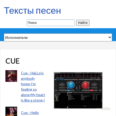
Тексты песен
CUE
Cue - HaLLoIs
anybody
home,I'm
feeling so
alone,My heart
is like a stone,I
Cue - Hello