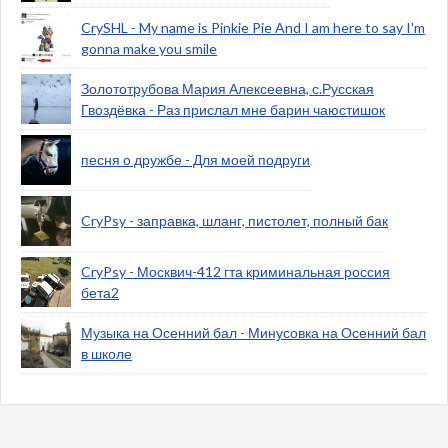
CrySHL - My name is Pinkie Pie And I am here to say I'm
gonna make you smile
Золототрубова Мария Алексеевна, с.Русская
Гвоздёвка - Раз прислал мне барин чаюстишок
песня о дружбе - Для моей подруги
CryPsy - заправка, шланг, пистолет, полный бак
CryPsy - Москвич-412 гта криминальная россия
бета2
Музыка на Осенний бал - Минусовка на Осенний бал
в школе