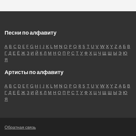
Песни по алфавиту
A
B
C
D
E
F
G
H
I
J
K
L
M
N
O
P
Q
R
S
T
U
V
W
X
Y
Z
А
Б
В
Г
Д
Е
Ё
Ж
З
И
Й
К
Л
М
Н
О
П
Р
С
Т
У
Ф
Х
Ц
Ч
Щ
Ш
Ы
Э
Ю
Я
Артисты по алфавиту
A
B
C
D
E
F
G
H
I
J
K
L
M
N
O
P
Q
R
S
T
U
V
W
X
Y
Z
А
Б
В
Г
Д
Е
Ё
Ж
З
И
Й
К
Л
М
Н
О
П
Р
С
Т
У
Ф
Х
Ц
Ч
Щ
Ш
Ы
Э
Ю
Я
Обратная связь