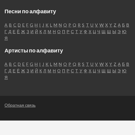
Песни по алфавиту
A
B
C
D
E
F
G
H
I
J
K
L
M
N
O
P
Q
R
S
T
U
V
W
X
Y
Z
А
Б
В
Г
Д
Е
Ё
Ж
З
И
Й
К
Л
М
Н
О
П
Р
С
Т
У
Ф
Х
Ц
Ч
Щ
Ш
Ы
Э
Ю
Я
Артисты по алфавиту
A
B
C
D
E
F
G
H
I
J
K
L
M
N
O
P
Q
R
S
T
U
V
W
X
Y
Z
А
Б
В
Г
Д
Е
Ё
Ж
З
И
Й
К
Л
М
Н
О
П
Р
С
Т
У
Ф
Х
Ц
Ч
Щ
Ш
Ы
Э
Ю
Я
Обратная связь