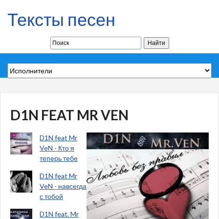
Тексты песен
D1N FEAT MR VEN
D1N feat Mr
VeN - Кто я
теперь тебе
D1N feat Mr
VeN - навсегда
с тобой
D1N feat. Mr