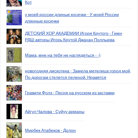
Кот
у моей россии длиные косички - У моей России
длинные косички
ДЕТСКИЙ ХОР АКАДЕМИИ Игоря Крутого - Гимн
РДШ авторы Игорь Крутой Джахан Поллыева
Мама, мне на тебя не наглядеться - -)
новогодняя дискотека - Замела метелица город мой,
По дорогам стелется пеленой. Нравятся
Гравити Фолз - Песня на русском из заставки
Айгул Чалова - Суйуу арманы
Мирбек Атабеков - Долон