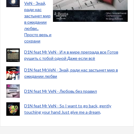
VeN - Знай,
ради нас
застынет мир
в ожидании
любви..
Просто верь и
сохрани
D1N feat Mr VeN - И я в мире преграда все Готов
рушить с тобой одной Даже если всё
D1N feat Mr.VeN - Знай, ради нас застынет мир в
ожидании любви
D1N feat Mr VeN - Любовь без правил
D1N feat Mr VeN - So I want to go back, gently
touching your hand Just give me a dream,