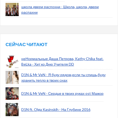
школа двери распохни - Школа, школа, двери
распахни
СЕЙЧАС ЧИТАЮТ
неНормальные Даша Петрова, Kathy Chika feat.
BeLka - Хит ко Дню Учителя DD
D1N & Mr VeN - Я буду рядом,если ты спишь,буду
хранить тепло в твоих снах
D1N & Mr VeN - Сердце в твоих руках ost Мажор
D1N ft. Olga Kasinskih - На Глубине 2016