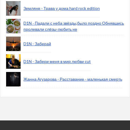
Земляне - Трава у дома hard rock edition
D1N - Падали с неба звёзды,было поздно Обнявшись
пролевали слёзы-любить не
D1N - Заберай
D1N - Забери меня в мир любви cut
Жанна Агузарова - Расставание - маленькая смерть