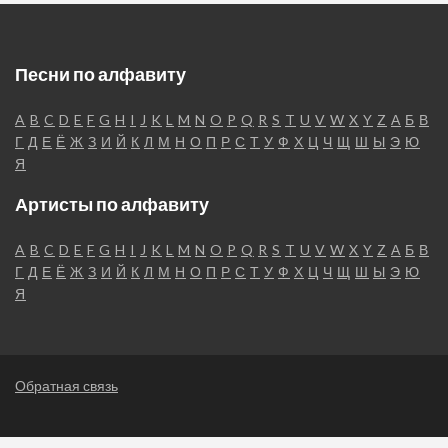
Песни по алфавиту
A
B
C
D
E
F
G
H
I
J
K
L
M
N
O
P
Q
R
S
T
U
V
W
X
Y
Z
А
Б
В
Г
Д
Е
Ё
Ж
З
И
Й
К
Л
М
Н
О
П
Р
С
Т
У
Ф
Х
Ц
Ч
Щ
Ш
Ы
Э
Ю
Я
Артисты по алфавиту
A
B
C
D
E
F
G
H
I
J
K
L
M
N
O
P
Q
R
S
T
U
V
W
X
Y
Z
А
Б
В
Г
Д
Е
Ё
Ж
З
И
Й
К
Л
М
Н
О
П
Р
С
Т
У
Ф
Х
Ц
Ч
Щ
Ш
Ы
Э
Ю
Я
Обратная связь