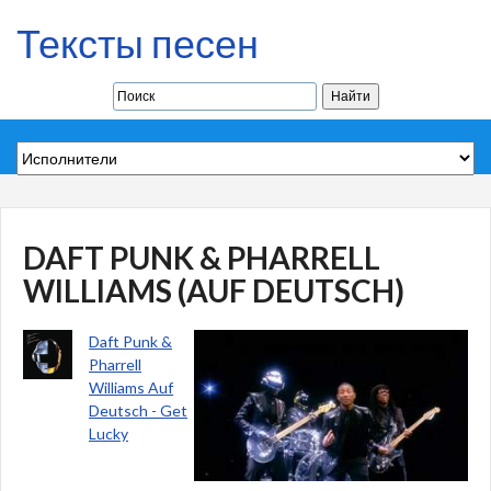
Тексты песен
DAFT PUNK & PHARRELL
WILLIAMS (AUF DEUTSCH)
Daft Punk &
Pharrell
Williams Auf
Deutsch - Get
Lucky