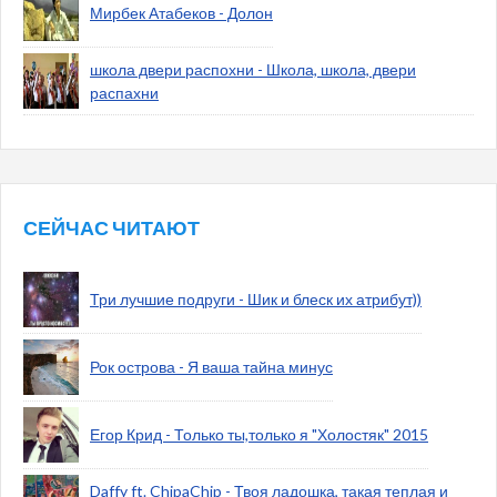
Мирбек Атабеков - Долон
школа двери распохни - Школа, школа, двери
распахни
СЕЙЧАС ЧИТАЮТ
Три лучшие подруги - Шик и блеск их атрибут))
Рок острова - Я ваша тайна минус
Егор Крид - Только ты,только я "Холостяк" 2015
Daffy ft. ChipaChip - Твоя ладошка, такая теплая и