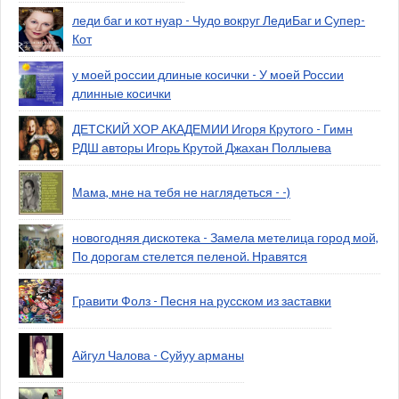
леди баг и кот нуар - Чудо вокруг ЛедиБаг и Супер-
Кот
у моей россии длиные косички - У моей России
длинные косички
ДЕТСКИЙ ХОР АКАДЕМИИ Игоря Крутого - Гимн
РДШ авторы Игорь Крутой Джахан Поллыева
Мама, мне на тебя не наглядеться - -)
новогодняя дискотека - Замела метелица город мой,
По дорогам стелется пеленой. Нравятся
Гравити Фолз - Песня на русском из заставки
Айгул Чалова - Суйуу арманы