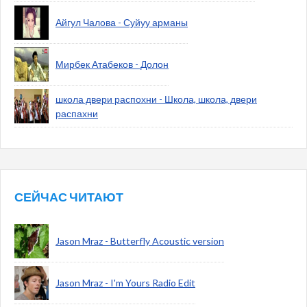
Айгул Чалова - Суйуу арманы
Мирбек Атабеков - Долон
школа двери распохни - Школа, школа, двери
распахни
СЕЙЧАС ЧИТАЮТ
Jason Mraz - Butterfly Acoustic version
Jason Mraz - I'm Yours Radio Edit