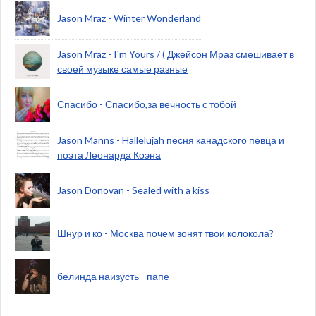
Jason Mraz - Winter Wonderland
Jason Mraz - I'm Yours / ( Джейсон Мраз смешивает в
своей музыке самые разные
Спасибо - Спасибо,за вечность с тобой
Jason Manns - Hallelujah песня канадского певца и
поэта Леонарда Коэна
Jason Donovan - Sealed with a kiss
Шнур и ко - Москва почем зонят твои колокола?
белинда наизусть - папе