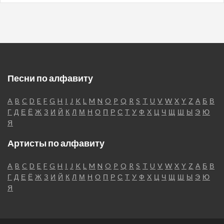
Песни по алфавиту
A
B
C
D
E
F
G
H
I
J
K
L
M
N
O
P
Q
R
S
T
U
V
W
X
Y
Z
А
Б
В
Г
Д
Е
Ё
Ж
З
И
Й
К
Л
М
Н
О
П
Р
С
Т
У
Ф
Х
Ц
Ч
Щ
Ш
Ы
Э
Ю
Я
Артисты по алфавиту
A
B
C
D
E
F
G
H
I
J
K
L
M
N
O
P
Q
R
S
T
U
V
W
X
Y
Z
А
Б
В
Г
Д
Е
Ё
Ж
З
И
Й
К
Л
М
Н
О
П
Р
С
Т
У
Ф
Х
Ц
Ч
Щ
Ш
Ы
Э
Ю
Я