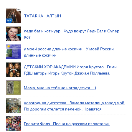
TATARKA - АЛТЫН
леди баг и кот нуар - Чудо вокруг ЛедиБаг и Супер-
Кот
у моей россии длиные косички - У моей России
длинные косички
ДЕТСКИЙ ХОР АКАДЕМИИ Игоря Крутого - Гимн
РДШ авторы Игорь Крутой Джахан Поллыева
Мама, мне на тебя не наглядеться - -)
новогодняя дискотека - Замела метелица город мой,
По дорогам стелется пеленой. Нравятся
Гравити Фолз - Песня на русском из заставки