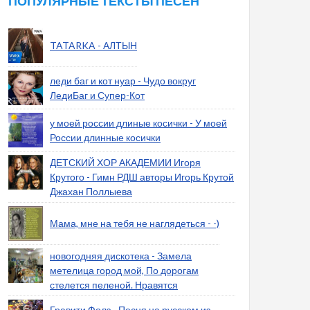
ПОПУЛЯРНЫЕ ТЕКСТЫ ПЕСЕН
TATARKA - АЛТЫН
леди баг и кот нуар - Чудо вокруг
ЛедиБаг и Супер-Кот
у моей россии длиные косички - У моей
России длинные косички
ДЕТСКИЙ ХОР АКАДЕМИИ Игоря
Крутого - Гимн РДШ авторы Игорь Крутой
Джахан Поллыева
Мама, мне на тебя не наглядеться - -)
новогодняя дискотека - Замела
метелица город мой, По дорогам
стелется пеленой. Нравятся
Гравити Фолз - Песня на русском из