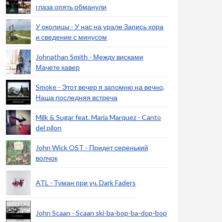
глаза опять обманули
У околицы - У нас на урале Запись хора
и сведение с минусом
Johnathan Smith - Между висками
Мачете кавер
Smoke - Этот вечер я запомню на вечно,
Наша последняя встреча
Milk & Sugar feat. Maria Marquez - Canto
del pilon
John Wick OST - Придет серенький
волчок
ATL - Туман при уч. Dark Faders
John Scaan - Scaan ski-ba-bop-ba-dop-bop