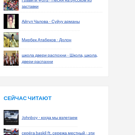
заставки
Айгул Чалова - Суйуу арманы
Мирбек Атабеков - Долон
школа двери распохни - Школа, школа,
двери распахни
СЕЙЧАС ЧИТАЮТ
Johnboy - когда мы взлетаем
серёга baskil ft. сережа местный - эти