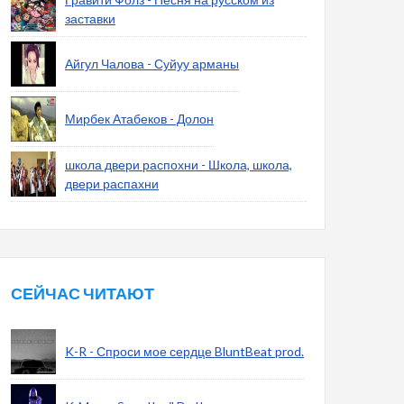
заставки
Айгул Чалова - Суйуу арманы
Мирбек Атабеков - Долон
школа двери распохни - Школа, школа,
двери распахни
СЕЙЧАС ЧИТАЮТ
K-R - Спроси мое сердце BluntBeat prod.