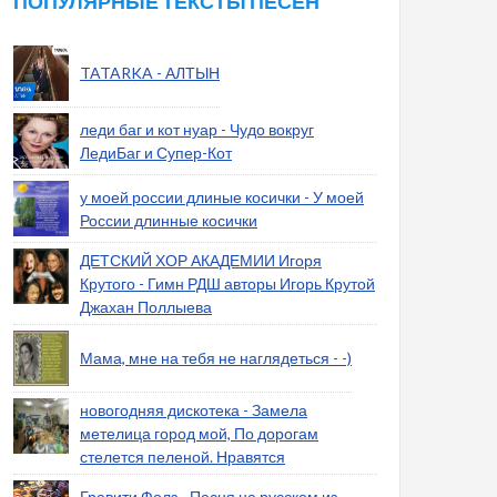
ПОПУЛЯРНЫЕ ТЕКСТЫ ПЕСЕН
TATARKA - АЛТЫН
леди баг и кот нуар - Чудо вокруг
ЛедиБаг и Супер-Кот
у моей россии длиные косички - У моей
России длинные косички
ДЕТСКИЙ ХОР АКАДЕМИИ Игоря
Крутого - Гимн РДШ авторы Игорь Крутой
Джахан Поллыева
Мама, мне на тебя не наглядеться - -)
новогодняя дискотека - Замела
метелица город мой, По дорогам
стелется пеленой. Нравятся
Гравити Фолз - Песня на русском из