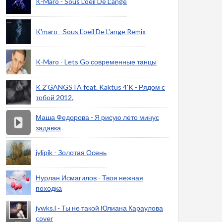
K-Maro - Sous L'oeil De L'ange
K'maro - Sous L'oeil De L'ange Remix
K-Maro - Lets Go современные танцы
K 2'GANGSTA feat. Kaktus 4'K - Рядом с
тобой 2012.
Маша Федорова - Я рисую лето минус
задавка
jylipik - Золотая Осень
Нурлан Исмагилов - Твоя нежная
походка
jvwks.l - Ты не такой Юлиана Караулова
cover