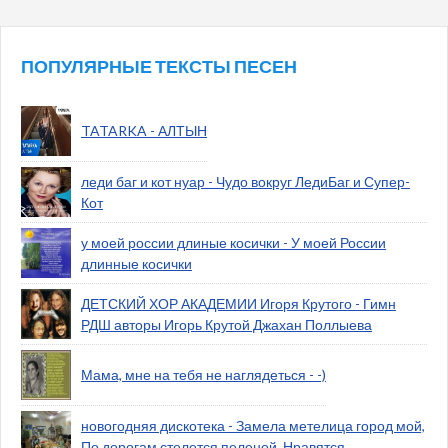
ПОПУЛЯРНЫЕ ТЕКСТЫ ПЕСЕН
TATARKA - АЛТЫН
леди баг и кот нуар - Чудо вокруг ЛедиБаг и Супер-
Кот
у моей россии длиные косички - У моей России
длинные косички
ДЕТСКИЙ ХОР АКАДЕМИИ Игоря Крутого - Гимн
РДШ авторы Игорь Крутой Джахан Поллыева
Мама, мне на тебя не наглядеться - -)
новогодняя дискотека - Замела метелица город мой,
По дорогам стелется пеленой. Нравятся