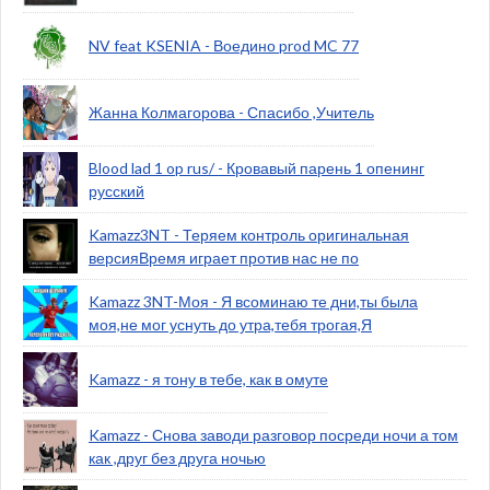
NV feat KSENIA - Воедино prod MC 77
Жанна Колмагорова - Спасибо ,Учитель
Blood lad 1 op rus/ - Кровавый парень 1 опенинг
русский
Kamazz3NT - Теряем контроль оригинальная
версияВремя играет против нас не по
Kamazz 3NT-Моя - Я всоминаю те дни,ты была
моя,не мог уснуть до утра,тебя трогая,Я
Kamazz - я тону в тебе, как в омуте
Kamazz - Снова заводи разговор посреди ночи а том
как ,друг без друга ночью