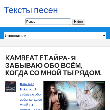
Тексты песен
KAMBEAT FT.АЙРА- Я
ЗАБЫВАЮ ОБО ВСЁМ,
КОГДА СО МНОЙ ТЫ РЯДОМ.
KamBeat
ft.Айра- Я
забываю обо
всём, когда со
мной ты
рядом. - Когда