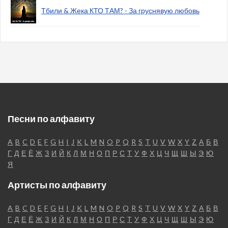
Тбили & Жека КТО ТАМ? - За груснявую любовь
Песни по алфавиту
A
B
C
D
E
F
G
H
I
J
K
L
M
N
O
P
Q
R
S
T
U
V
W
X
Y
Z
А
Б
В
Г
Д
Е
Ё
Ж
З
И
Й
К
Л
М
Н
О
П
Р
С
Т
У
Ф
Х
Ц
Ч
Щ
Ш
Ы
Э
Ю
Я
Артисты по алфавиту
A
B
C
D
E
F
G
H
I
J
K
L
M
N
O
P
Q
R
S
T
U
V
W
X
Y
Z
А
Б
В
Г
Д
Е
Ё
Ж
З
И
Й
К
Л
М
Н
О
П
Р
С
Т
У
Ф
Х
Ц
Ч
Щ
Ш
Ы
Э
Ю