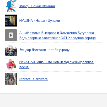
Фнаф - Бонни Шманни
NYUSHA / Нюша - Цунами
АннаНаталия Быстрова и ЭльзаАнна Бутурлина -
Ведь впервые в этот вечерOST Холодное сердце
Эльдар Далгатов - я тебя украду
NYUSHA/Нюша - Это Новый год очень красивая
песня
Starset - Carnivore