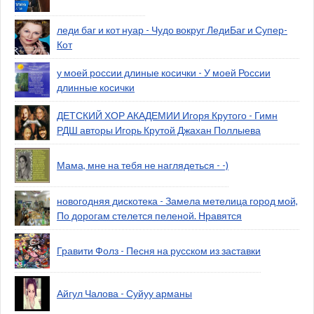
леди баг и кот нуар - Чудо вокруг ЛедиБаг и Супер-
Кот
у моей россии длиные косички - У моей России
длинные косички
ДЕТСКИЙ ХОР АКАДЕМИИ Игоря Крутого - Гимн
РДШ авторы Игорь Крутой Джахан Поллыева
Мама, мне на тебя не наглядеться - -)
новогодняя дискотека - Замела метелица город мой,
По дорогам стелется пеленой. Нравятся
Гравити Фолз - Песня на русском из заставки
Айгул Чалова - Суйуу арманы