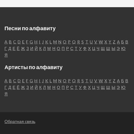
Песни по алфавиту
A
B
C
D
E
F
G
H
I
J
K
L
M
N
O
P
Q
R
S
T
U
V
W
X
Y
Z
А
Б
В
Г
Д
Е
Ё
Ж
З
И
Й
К
Л
М
Н
О
П
Р
С
Т
У
Ф
Х
Ц
Ч
Щ
Ш
Ы
Э
Ю
Я
Артисты по алфавиту
A
B
C
D
E
F
G
H
I
J
K
L
M
N
O
P
Q
R
S
T
U
V
W
X
Y
Z
А
Б
В
Г
Д
Е
Ё
Ж
З
И
Й
К
Л
М
Н
О
П
Р
С
Т
У
Ф
Х
Ц
Ч
Щ
Ш
Ы
Э
Ю
Я
Обратная связь