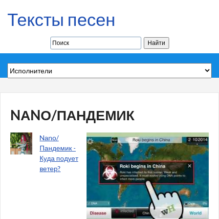
Тексты песен
NАNО/ПАНДЕМИК
Nаnо/
Пандемик -
Куда подует
ветер?