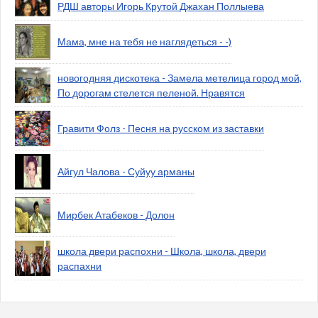
РДШ авторы Игорь Крутой Джахан Поллыева
Мама, мне на тебя не наглядеться - -)
новогодняя дискотека - Замела метелица город мой,
По дорогам стелется пеленой. Нравятся
Гравити Фолз - Песня на русском из заставки
Айгул Чалова - Суйуу арманы
Мирбек Атабеков - Долон
школа двери распохни - Школа, школа, двери
распахни