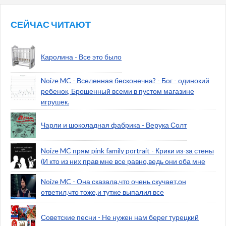
СЕЙЧАС ЧИТАЮТ
Каролина - Все это было
Noize MC - Вселенная бесконечна? - Бог - одинокий
ребенок, Брошенный всеми в пустом магазине
игрушек.
Чарли и шоколадная фабрика - Верука Солт
Noize MC прям pink family portrait - Крики из-за стены
(И кто из них прав мне все равно,ведь они оба мне
Noize MC - Она сказала,что очень скучает,он
ответил,что тоже,и тутже выпалил все
Советские песни - Не нужен нам берег турецкий