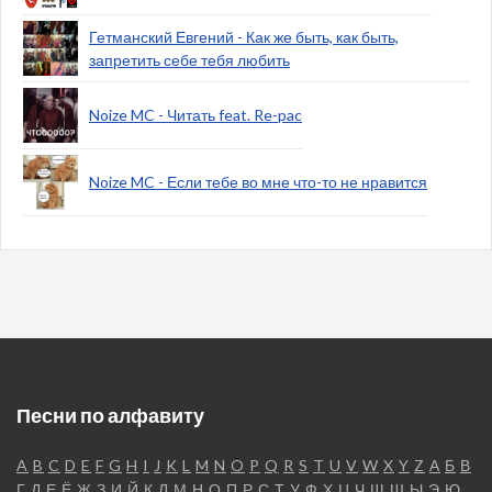
Гетманский Евгений - Как же быть, как быть,
запретить себе тебя любить
Noize MC - Читать feat. Re-pac
Noize MC - Если тебе во мне что-то не нравится
Песни по алфавиту
A
B
C
D
E
F
G
H
I
J
K
L
M
N
O
P
Q
R
S
T
U
V
W
X
Y
Z
А
Б
В
Г
Д
Е
Ё
Ж
З
И
Й
К
Л
М
Н
О
П
Р
С
Т
У
Ф
Х
Ц
Ч
Щ
Ш
Ы
Э
Ю