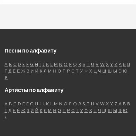
Песни по алфавиту
A
B
C
D
E
F
G
H
I
J
K
L
M
N
O
P
Q
R
S
T
U
V
W
X
Y
Z
А
Б
В
Г
Д
Е
Ё
Ж
З
И
Й
К
Л
М
Н
О
П
Р
С
Т
У
Ф
Х
Ц
Ч
Щ
Ш
Ы
Э
Ю
Я
Артисты по алфавиту
A
B
C
D
E
F
G
H
I
J
K
L
M
N
O
P
Q
R
S
T
U
V
W
X
Y
Z
А
Б
В
Г
Д
Е
Ё
Ж
З
И
Й
К
Л
М
Н
О
П
Р
С
Т
У
Ф
Х
Ц
Ч
Щ
Ш
Ы
Э
Ю
Я