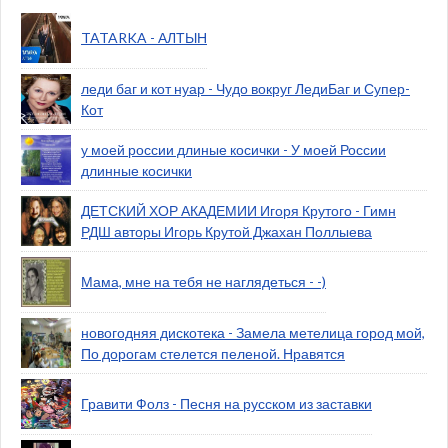
TATARKA - АЛТЫН
леди баг и кот нуар - Чудо вокруг ЛедиБаг и Супер-
Кот
у моей россии длиные косички - У моей России
длинные косички
ДЕТСКИЙ ХОР АКАДЕМИИ Игоря Крутого - Гимн
РДШ авторы Игорь Крутой Джахан Поллыева
Мама, мне на тебя не наглядеться - -)
новогодняя дискотека - Замела метелица город мой,
По дорогам стелется пеленой. Нравятся
Гравити Фолз - Песня на русском из заставки