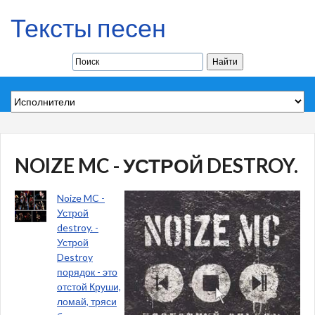
Тексты песен
NOIZE MC - УСТРОЙ DESTROY.
Noize MC -
Устрой
destroy. -
Устрой
Destroy
порядок - это
отстой Круши,
ломай, тряси