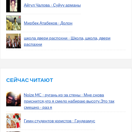
Айгул Чалова - Суйуу арманы
Мирбек Атабеков - Долон
школа двери распохни - Школа, школа, двери
распахни
СЕЙЧАС ЧИТАЮТ
Noize MC - ругань из-за стены - Мне снова
приснится,что я смело набираю высоту.Это так
смешно - раз я
Гимн студентов-юристов - Гаудеамус