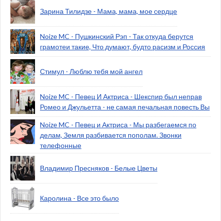
Зарина Тилидзе - Мама, мама, мое сердце
Noize MC - Пушкинский Рэп - Так откуда берутся
грамотеи такие, Что думают, будто расизм и Россия
Стимул - Люблю тебя мой ангел
Noize MC - Певец И Актриса - Шекспир был неправ
Ромео и Джульетта - не самая печальная повесть Вы
Noize MC - Певец и Актриса - Мы разбегаемся по
делам, Земля разбивается пополам. Звонки
телефонные
Владимир Пресняков - Белые Цветы
Каролина - Все это было