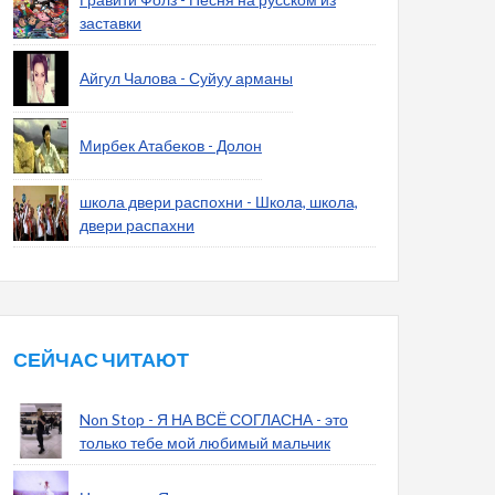
заставки
Айгул Чалова - Суйуу арманы
Мирбек Атабеков - Долон
школа двери распохни - Школа, школа,
двери распахни
СЕЙЧАС ЧИТАЮТ
Non Stop - Я НА ВСЁ СОГЛАСНА - это
только тебе мой любимый мальчик