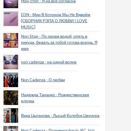
Нон-стоп - Я на все согласна
D1N - Мир В Котором Мы Не Вдвоём
[СБОРНИК РЭПА О ЛЮБВИ I LOVE
MUSIC]
Non Stop - По окнам водой, опять в
никуда, бежать за тобой готова всегда. Я
имя
non cadenza - на одной волне
Non Cadenza - О любви
Надежда Тананко - Рождественская
елочка
Вика Цыганова - Лысый Колобок Цензура
Non Cadenza - Половина live in JFC Jazz