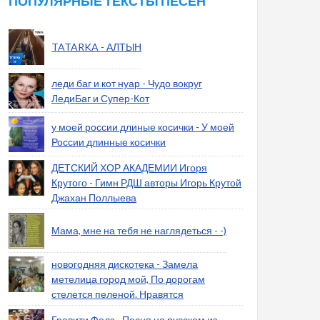
ПОПУЛЯРНЫЕ ТЕКСТЫ ПЕСЕН
TATARKA - АЛТЫН
леди баг и кот нуар - Чудо вокруг
ЛедиБаг и Супер-Кот
у моей россии длиные косички - У моей
России длинные косички
ДЕТСКИЙ ХОР АКАДЕМИИ Игоря
Крутого - Гимн РДШ авторы Игорь Крутой
Джахан Поллыева
Мама, мне на тебя не наглядеться - -)
новогодняя дискотека - Замела
метелица город мой, По дорогам
стелется пеленой. Нравятся
Гравити Фолз - Песня на русском из