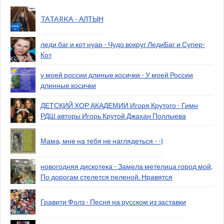
TATARKA - АЛТЫН
леди баг и кот нуар - Чудо вокруг ЛедиБаг и Супер-
Кот
у моей россии длиные косички - У моей России
длинные косички
ДЕТСКИЙ ХОР АКАДЕМИИ Игоря Крутого - Гимн
РДШ авторы Игорь Крутой Джахан Поллыева
Мама, мне на тебя не наглядеться - -)
новогодняя дискотека - Замела метелица город мой,
По дорогам стелется пеленой. Нравятся
Гравити Фолз - Песня на русском из заставки