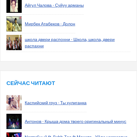
Айгул Чалова - Суйуу арманы
Мирбек Атабеков - Долон
школа двери распохни - Школа, школа, двери
распахни
СЕЙЧАС ЧИТАЮТ
Каспийский груз - Ты хулиганка
Антонов - Крыша дома твоего оригинальный минус
Normal'ный ft. Bahh Tee ft Мохито - Уйди незаметно