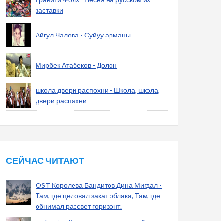
заставки
Айгул Чалова - Суйуу арманы
Мирбек Атабеков - Долон
школа двери распохни - Школа, школа,
двери распахни
СЕЙЧАС ЧИТАЮТ
OST Королева Бандитов Дина Мигдал -
Там, где целовал закат облака, Там, где
обнимал рассвет горизонт.