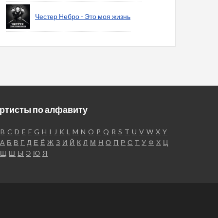
Честер Небро - Это моя жизнь
ртисты по алфавиту
B
C
D
E
F
G
H
I
J
K
L
M
N
O
P
Q
R
S
T
U
V
W
X
Y
А
Б
В
Г
Д
Е
Ё
Ж
З
И
Й
К
Л
М
Н
О
П
Р
С
Т
У
Ф
Х
Ц
Щ
Ш
Ы
Э
Ю
Я