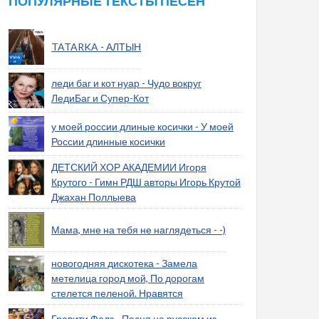
ПОПУЛЯРНЫЕ ТЕКСТЫ ПЕСЕН
TATARKA - АЛТЫН
леди баг и кот нуар - Чудо вокруг
ЛедиБаг и Супер-Кот
у моей россии длиные косички - У моей
России длинные косички
ДЕТСКИЙ ХОР АКАДЕМИИ Игоря
Крутого - Гимн РДШ авторы Игорь Крутой
Джахан Поллыева
Мама, мне на тебя не наглядеться - -)
новогодняя дискотека - Замела
метелица город мой, По дорогам
стелется пеленой. Нравятся
Гравити Фолз - Песня на русском из