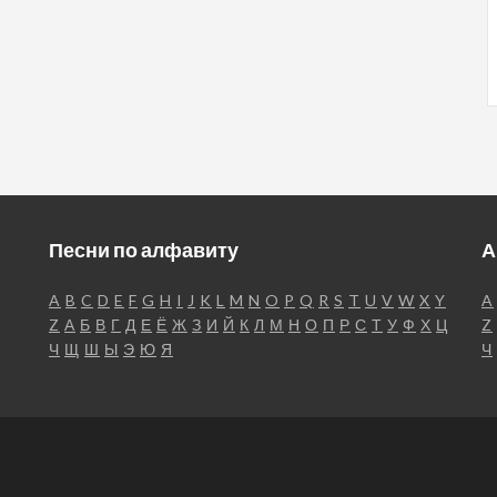
Песни по алфавиту
А
A
B
C
D
E
F
G
H
I
J
K
L
M
N
O
P
Q
R
S
T
U
V
W
X
Y
A
Z
А
Б
В
Г
Д
Е
Ё
Ж
З
И
Й
К
Л
М
Н
О
П
Р
С
Т
У
Ф
Х
Ц
Z
Ч
Щ
Ш
Ы
Э
Ю
Я
Ч