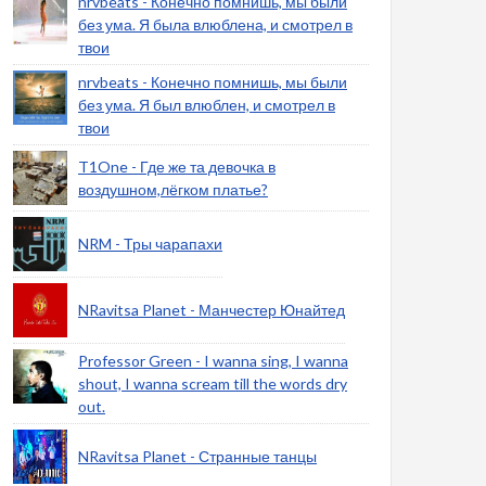
nrvbeats - Конечно помнишь, мы были
без ума. Я была влюблена, и смотрел в
твои
nrvbeats - Конечно помнишь, мы были
без ума. Я был влюблен, и смотрел в
твои
T1One - Где же та девочка в
воздушном,лёгком платье?
NRM - Тры чарапахи
NRavitsa Planet - Манчестер Юнайтед
Professor Green - I wanna sing, I wanna
shout, I wanna scream till the words dry
out.
NRavitsa Planet - Странные танцы