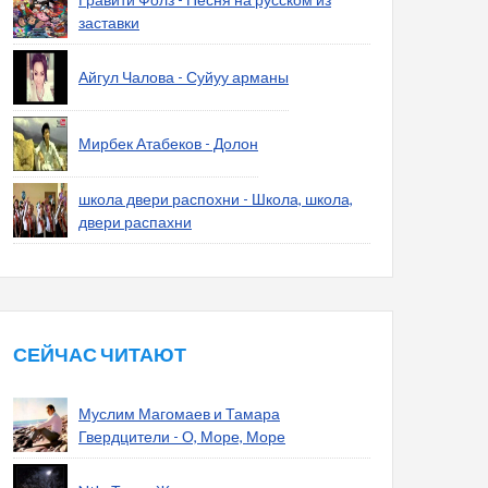
заставки
Айгул Чалова - Суйуу арманы
Мирбек Атабеков - Долон
школа двери распохни - Школа, школа,
двери распахни
СЕЙЧАС ЧИТАЮТ
Муслим Магомаев и Тамара
Гвердцители - О, Море, Море