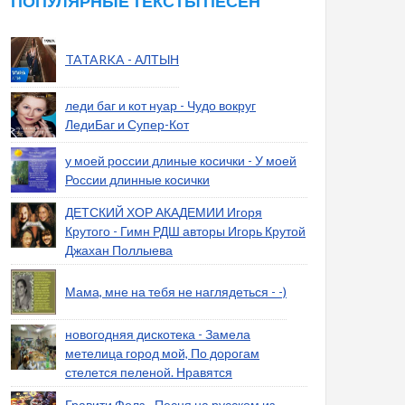
ПОПУЛЯРНЫЕ ТЕКСТЫ ПЕСЕН
TATARKA - АЛТЫН
леди баг и кот нуар - Чудо вокруг
ЛедиБаг и Супер-Кот
у моей россии длиные косички - У моей
России длинные косички
ДЕТСКИЙ ХОР АКАДЕМИИ Игоря
Крутого - Гимн РДШ авторы Игорь Крутой
Джахан Поллыева
Мама, мне на тебя не наглядеться - -)
новогодняя дискотека - Замела
метелица город мой, По дорогам
стелется пеленой. Нравятся
Гравити Фолз - Песня на русском из