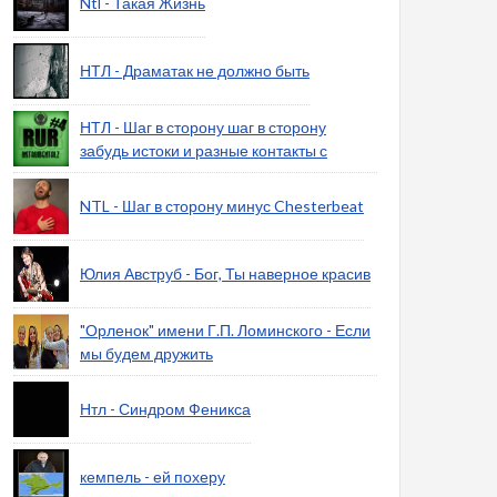
Ntl - Такая Жизнь
НТЛ - Драматак не должно быть
НТЛ - Шаг в сторону шаг в сторону
забудь истоки и разные контакты с
NTL - Шаг в сторону минус Chesterbeat
Юлия Авструб - Бог, Ты наверное красив
"Орленок" имени Г.П. Ломинского - Если
мы будем дружить
Нтл - Синдром Феникса
кемпель - ей похеру