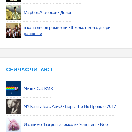
Мирбек Атабеков - Долон
школа двери распохни - Школа, школа, двери
распахни
СЕЙЧАС ЧИТАЮТ
Nyan - Cat RMX
NY Family feat. Ай-Q - Верь, Что Не Прошло 2012
Из аниме "Багровые осколки"-опенинг - Nee