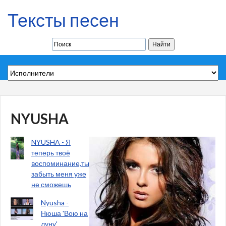
Тексты песен
NYUSHA
NYUSHA - Я
теперь твоё
воспоминание,ты
забыть меня уже
не сможешь
Nyusha -
Нюша 'Вою на
луну'