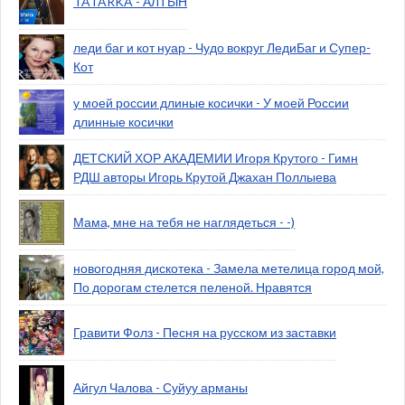
TATARKA - АЛТЫН
леди баг и кот нуар - Чудо вокруг ЛедиБаг и Супер-
Кот
у моей россии длиные косички - У моей России
длинные косички
ДЕТСКИЙ ХОР АКАДЕМИИ Игоря Крутого - Гимн
РДШ авторы Игорь Крутой Джахан Поллыева
Мама, мне на тебя не наглядеться - -)
новогодняя дискотека - Замела метелица город мой,
По дорогам стелется пеленой. Нравятся
Гравити Фолз - Песня на русском из заставки
Айгул Чалова - Суйуу арманы