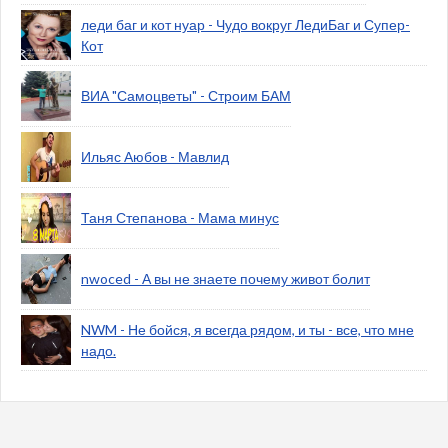
леди баг и кот нуар - Чудо вокруг ЛедиБаг и Супер-
Кот
ВИА "Самоцветы" - Строим БАМ
Ильяс Аюбов - Мавлид
Таня Степанова - Мама минус
nwoced - А вы не знаете почему живот болит
NWM - Не бойся, я всегда рядом, и ты - все, что мне
надо.