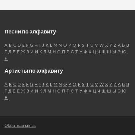
Песни по алфавиту
A
B
C
D
E
F
G
H
I
J
K
L
M
N
O
P
Q
R
S
T
U
V
W
X
Y
Z
А
Б
В
Г
Д
Е
Ё
Ж
З
И
Й
К
Л
М
Н
О
П
Р
С
Т
У
Ф
Х
Ц
Ч
Щ
Ш
Ы
Э
Ю
Я
Артисты по алфавиту
A
B
C
D
E
F
G
H
I
J
K
L
M
N
O
P
Q
R
S
T
U
V
W
X
Y
Z
А
Б
В
Г
Д
Е
Ё
Ж
З
И
Й
К
Л
М
Н
О
П
Р
С
Т
У
Ф
Х
Ц
Ч
Щ
Ш
Ы
Э
Ю
Я
Обратная связь