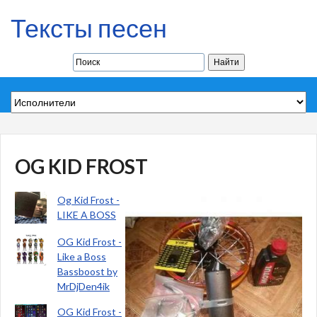
Тексты песен
OG KID FROST
Og Kid Frost -
LIKE A BOSS
OG Kid Frost -
Like a Boss
Bassboost by
MrDjDen4ik
OG Kid Frost -