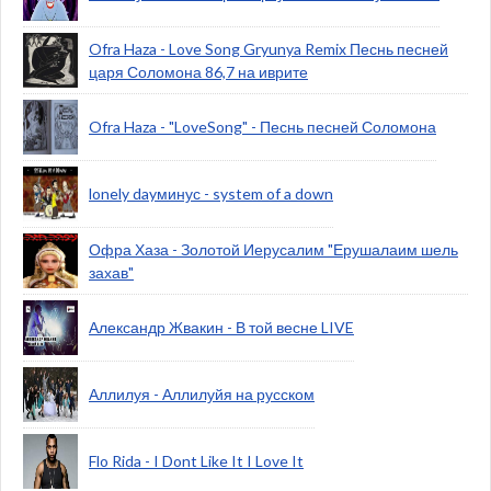
Ofra Haza - Love Song Gryunya Remix Песнь песней
царя Соломона 86,7 на иврите
Ofra Haza - "LoveSong" - Песнь песней Соломона
lonely dayминус - system of a down
Офра Хаза - Золотой Иерусалим "Ерушалаим шель
захав"
Александр Жвакин - В той весне LIVE
Аллилуя - Аллилуйя на русском
Flo Rida - I Dont Like It I Love It