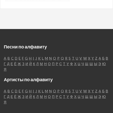
Песни по алфавиту
A
B
C
D
E
F
G
H
I
J
K
L
M
N
O
P
Q
R
S
T
U
V
W
X
Y
Z
А
Б
В
Г
Д
Е
Ё
Ж
З
И
Й
К
Л
М
Н
О
П
Р
С
Т
У
Ф
Х
Ц
Ч
Щ
Ш
Ы
Э
Ю
Я
Артисты по алфавиту
A
B
C
D
E
F
G
H
I
J
K
L
M
N
O
P
Q
R
S
T
U
V
W
X
Y
Z
А
Б
В
Г
Д
Е
Ё
Ж
З
И
Й
К
Л
М
Н
О
П
Р
С
Т
У
Ф
Х
Ц
Ч
Щ
Ш
Ы
Э
Ю
Я