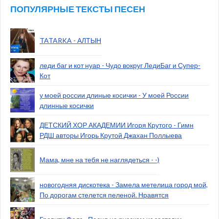
ПОПУЛЯРНЫЕ ТЕКСТЫ ПЕСЕН
TATARKA - АЛТЫН
леди баг и кот нуар - Чудо вокруг ЛедиБаг и Супер-
Кот
у моей россии длиные косички - У моей России
длинные косички
ДЕТСКИЙ ХОР АКАДЕМИИ Игоря Крутого - Гимн
РДШ авторы Игорь Крутой Джахан Поллыева
Мама, мне на тебя не наглядеться - -)
новогодняя дискотека - Замела метелица город мой,
По дорогам стелется пеленой. Нравятся