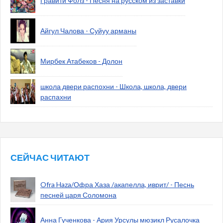
Гравити Фолз - Песня на русском из заставки
Айгул Чалова - Суйуу арманы
Мирбек Атабеков - Долон
школа двери распохни - Школа, школа, двери
распахни
СЕЙЧАС ЧИТАЮТ
Ofra Haza/Офра Хаза /акапелла, иврит/ - Песнь
песней царя Соломона
Анна Гученкова - Ария Урсулы мюзикл Русалочка