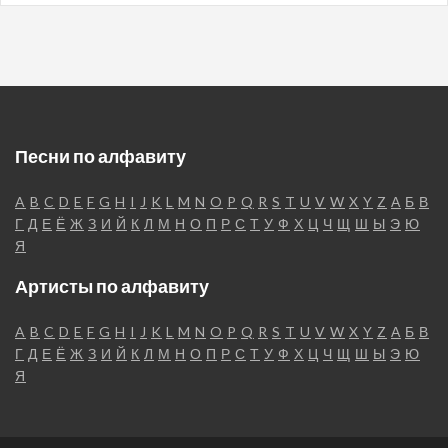
Песни по алфавиту
A
B
C
D
E
F
G
H
I
J
K
L
M
N
O
P
Q
R
S
T
U
V
W
X
Y
Z
А
Б
В
Г
Д
Е
Ё
Ж
З
И
Й
К
Л
М
Н
О
П
Р
С
Т
У
Ф
Х
Ц
Ч
Щ
Ш
Ы
Э
Ю
Я
Артисты по алфавиту
A
B
C
D
E
F
G
H
I
J
K
L
M
N
O
P
Q
R
S
T
U
V
W
X
Y
Z
А
Б
В
Г
Д
Е
Ё
Ж
З
И
Й
К
Л
М
Н
О
П
Р
С
Т
У
Ф
Х
Ц
Ч
Щ
Ш
Ы
Э
Ю
Я