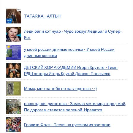
TATARKA - АЛТЫН
леди баг и кот нуар - Чудо вокруг ЛедиБаг и Супер-
Кот
у моей россии длиные косички - У моей России
длинные косички
ДЕТСКИЙ ХОР АКАДЕМИИ Игоря Крутого - Гимн
РДШ авторы Игорь Крутой Джахан Поллыева
Мама, мне на тебя не наглядеться - -)
новогодняя дискотека - Замела метелица город мой,
По дорогам стелется пеленой. Нравятся
Гравити Фолз - Песня на русском из заставки