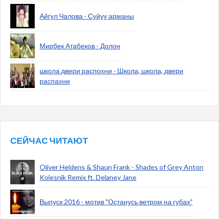
Айгул Чалова - Суйуу арманы
Мирбек Атабеков - Долон
школа двери распохни - Школа, школа, двери
распахни
СЕЙЧАС ЧИТАЮТ
Oliver Heldens & Shaun Frank - Shades of Grey Anton
Kolesnik Remix ft. Delaney Jane
Выпуск 2016 - мотив "Останусь ветром на губах"