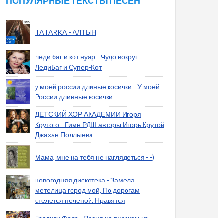
ПОПУЛЯРНЫЕ ТЕКСТЫ ПЕСЕН
TATARKA - АЛТЫН
леди баг и кот нуар - Чудо вокруг
ЛедиБаг и Супер-Кот
у моей россии длиные косички - У моей
России длинные косички
ДЕТСКИЙ ХОР АКАДЕМИИ Игоря
Крутого - Гимн РДШ авторы Игорь Крутой
Джахан Поллыева
Мама, мне на тебя не наглядеться - -)
новогодняя дискотека - Замела
метелица город мой, По дорогам
стелется пеленой. Нравятся
Гравити Фолз - Песня на русском из