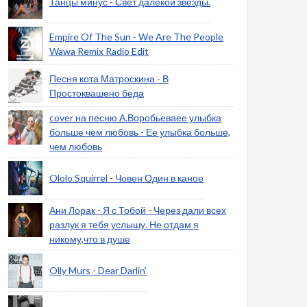
Танцы минус - Свет далекой звезды.
Empire Of The Sun - We Are The People
Wawa Remix Radio Edit
Песня кота Матроскина - В
Простоквашено беда
cover на песню А.Воробьеваее улыбка
больше чем любовь - Ее улыбка больше,
чем любовь
Ololo Squirrel - Човен Один в каное
Ани Лорак - Я с Тобой - Через дали всех
разлук я тебя услышу. Не отдам я
никому,что в душе
Olly Murs - Dear Darlin'