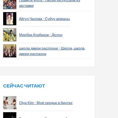
заставки
Айгул Чалова - Суйуу арманы
Мирбек Атабеков - Долон
школа двери распохни - Школа, школа,
двери распахни
СЕЙЧАС ЧИТАЮТ
Olya Kim - Моё сердце в бинтах