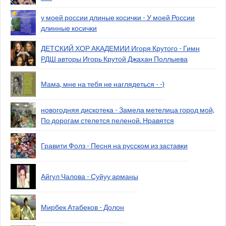
у моей россии длиные косички - У моей России
длинные косички
ДЕТСКИЙ ХОР АКАДЕМИИ Игоря Крутого - Гимн
РДШ авторы Игорь Крутой Джахан Поллыева
Мама, мне на тебя не наглядеться - -)
новогодняя дискотека - Замела метелица город мой,
По дорогам стелется пеленой. Нравятся
Гравити Фолз - Песня на русском из заставки
Айгул Чалова - Суйуу арманы
Мирбек Атабеков - Долон