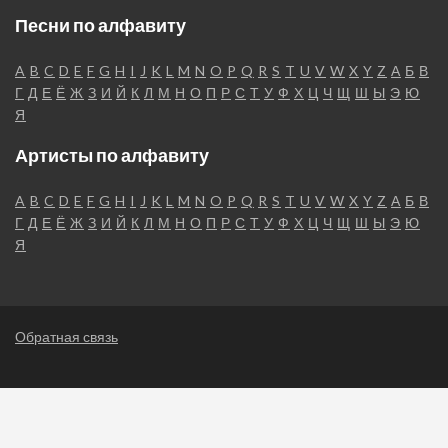
Песни по алфавиту
A
B
C
D
E
F
G
H
I
J
K
L
M
N
O
P
Q
R
S
T
U
V
W
X
Y
Z
А
Б
В
Г
Д
Е
Ё
Ж
З
И
Й
К
Л
М
Н
О
П
Р
С
Т
У
Ф
Х
Ц
Ч
Щ
Ш
Ы
Э
Ю
Я
Артисты по алфавиту
A
B
C
D
E
F
G
H
I
J
K
L
M
N
O
P
Q
R
S
T
U
V
W
X
Y
Z
А
Б
В
Г
Д
Е
Ё
Ж
З
И
Й
К
Л
М
Н
О
П
Р
С
Т
У
Ф
Х
Ц
Ч
Щ
Ш
Ы
Э
Ю
Я
Обратная связь