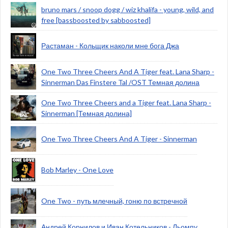
bruno mars / snoop dogg / wiz khalifa - young, wild, and
free [bassboosted by sabboosted]
Растаман - Кольщик наколи мне бога Джа
One Two Three Cheers And A Tiger feat. Lana Sharp -
Sinnerman Das Finstere Tal /OST Темная долина
One Two Three Cheers and a Tiger feat. Lana Sharp -
Sinnerman [Темная долина]
One Two Three Cheers And A Tiger - Sinnerman
Bob Marley - One Love
One Two - путь млечный, гоню по встречной
Андрей Корнилов и Иван Котельников - Льомпу