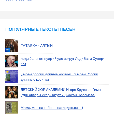
ПОПУЛЯРНЫЕ ТЕКСТЫ ПЕСЕН
TATARKA - АЛТЫН
леди баг и кот нуар - Чудо вокруг ЛедиБаг и Супер-
Кот
у моей россии длиные косички - У моей России
длинные косички
ДЕТСКИЙ ХОР АКАДЕМИИ Игоря Крутого - Гимн
РДШ авторы Игорь Крутой Джахан Поллыева
Мама, мне на тебя не наглядеться - -)