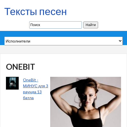
Тексты песен
ONEBIT
OneBit -
МИНУС для 3
раунда 13
батла