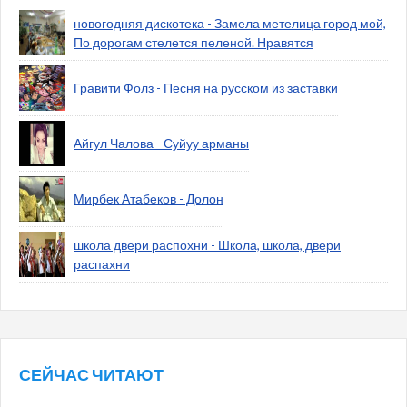
новогодняя дискотека - Замела метелица город мой,
По дорогам стелется пеленой. Нравятся
Гравити Фолз - Песня на русском из заставки
Айгул Чалова - Суйуу арманы
Мирбек Атабеков - Долон
школа двери распохни - Школа, школа, двери
распахни
СЕЙЧАС ЧИТАЮТ