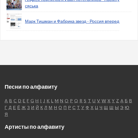
сяська
Марк Тишман и Фабрика звезд - Россия вперед
Песни по алфавиту
A
B
C
D
E
F
G
H
I
J
K
L
M
N
O
P
Q
R
S
T
U
V
W
X
Y
Z
А
Б
В
Г
Д
Е
Ё
Ж
З
И
Й
К
Л
М
Н
О
П
Р
С
Т
У
Ф
Х
Ц
Ч
Щ
Ш
Ы
Э
Ю
Я
Артисты по алфавиту