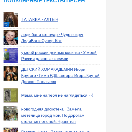
ПОПУЛЯРНЫЕ ТЕКСТЫ ПЕСЕН
TATARKA - АЛТЫН
леди баг и кот нуар - Чудо вокруг
ЛедиБаг и Супер-Кот
у моей россии длиные косички - У моей
России длинные косички
ДЕТСКИЙ ХОР АКАДЕМИИ Игоря
Крутого - Гимн РДШ авторы Игорь Крутой
Джахан Поллыева
Мама, мне на тебя не наглядеться - -)
новогодняя дискотека - Замела
метелица город мой, По дорогам
стелется пеленой. Нравятся
Гравити Фолз - Песня на русском из