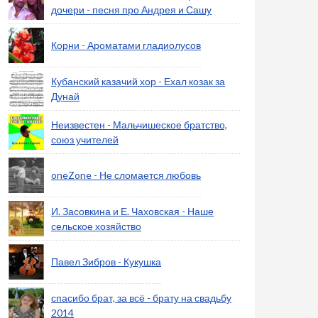
дочери - песня про Андрея и Сашу
Корни - Ароматами гладиолусов
Кубанский казачий хор - Ехал козак за
Дунай
Неизвестен - Мальчишеское братство,
союз учителей
oneZone - Не сломается любовь
И. Засовкина и Е. Чаховская - Наше
сельское хозяйство
Павел Зибров - Кукушка
спасибо брат, за всё - брату на свадьбу
2014