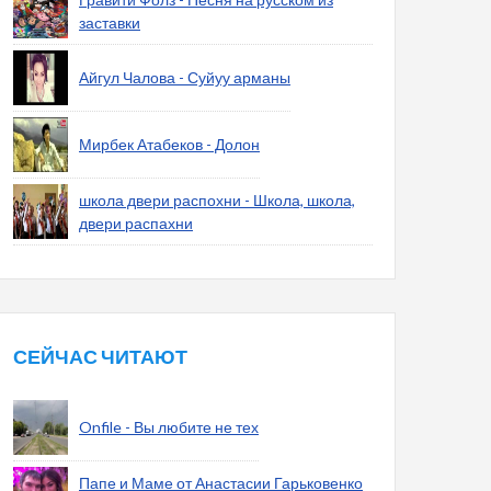
заставки
Айгул Чалова - Суйуу арманы
Мирбек Атабеков - Долон
школа двери распохни - Школа, школа,
двери распахни
СЕЙЧАС ЧИТАЮТ
Onfile - Вы любите не тех
Папе и Маме от Анастасии Гарьковенко