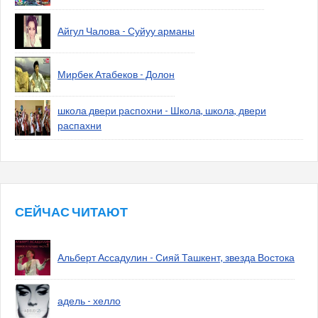
Айгул Чалова - Суйуу арманы
Мирбек Атабеков - Долон
школа двери распохни - Школа, школа, двери
распахни
СЕЙЧАС ЧИТАЮТ
Альберт Ассадулин - Сияй Ташкент, звезда Востока
адель - хелло