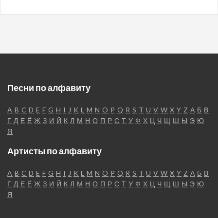
Песни по алфавиту
A
B
C
D
E
F
G
H
I
J
K
L
M
N
O
P
Q
R
S
T
U
V
W
X
Y
Z
А
Б
В
Г
Д
Е
Ё
Ж
З
И
Й
К
Л
М
Н
О
П
Р
С
Т
У
Ф
Х
Ц
Ч
Щ
Ш
Ы
Э
Ю
Я
Артисты по алфавиту
A
B
C
D
E
F
G
H
I
J
K
L
M
N
O
P
Q
R
S
T
U
V
W
X
Y
Z
А
Б
В
Г
Д
Е
Ё
Ж
З
И
Й
К
Л
М
Н
О
П
Р
С
Т
У
Ф
Х
Ц
Ч
Щ
Ш
Ы
Э
Ю
Я