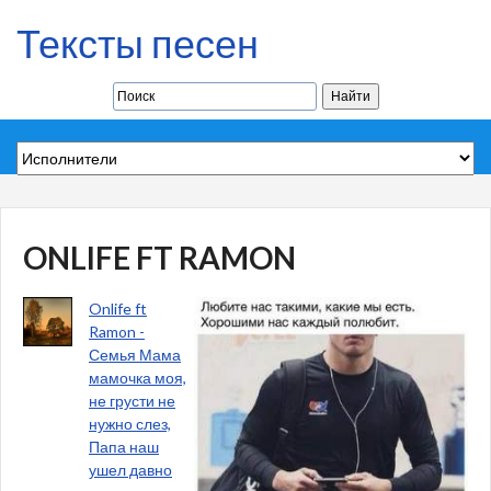
Тексты песен
ONLIFE FT RAMON
Onlife ft
Ramon -
Семья Мама
мамочка моя,
не грусти не
нужно слез,
Папа наш
ушел давно