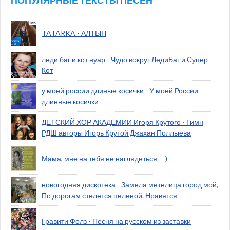
ПОПУЛЯРНЫЕ ТЕКСТЫ ПЕСЕН
TATARKA - АЛТЫН
леди баг и кот нуар - Чудо вокруг ЛедиБаг и Супер-
Кот
у моей россии длиные косички - У моей России
длинные косички
ДЕТСКИЙ ХОР АКАДЕМИИ Игоря Крутого - Гимн
РДШ авторы Игорь Крутой Джахан Поллыева
Мама, мне на тебя не наглядеться - -)
новогодняя дискотека - Замела метелица город мой,
По дорогам стелется пеленой. Нравятся
Гравити Фолз - Песня на русском из заставки