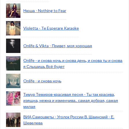
Нюша - Nothing to Fear
Violetta - Te Esperare Karaoke
Onlife & Vikta - Привет, моя хорошая
Onlife - и снова ночь и снова день, и снова ты и снова
я Слышишь Всё будет
Onlife - и снова ночь
Тимур Темиров-красивая песня - Ты так красива,
изящна, нежна и изменчива.. самая добрая, самая
милая
ВИА Самоцветы - Уголок России В. Шаинский - Е.
Шевелева