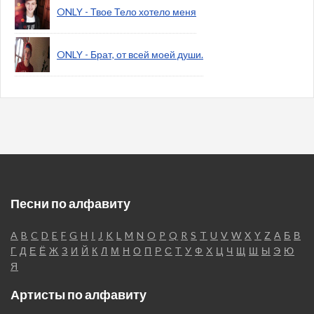
ONLY - Твое Тело хотело меня
ONLY - Брат, от всей моей души.
Песни по алфавиту
A
B
C
D
E
F
G
H
I
J
K
L
M
N
O
P
Q
R
S
T
U
V
W
X
Y
Z
А
Б
В
Г
Д
Е
Ё
Ж
З
И
Й
К
Л
М
Н
О
П
Р
С
Т
У
Ф
Х
Ц
Ч
Щ
Ш
Ы
Э
Ю
Я
Артисты по алфавиту