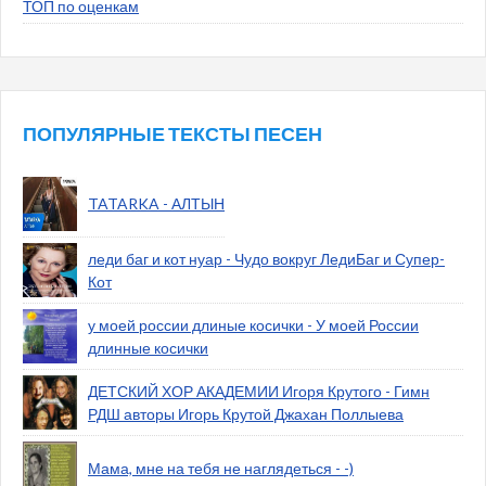
ТОП по оценкам
ПОПУЛЯРНЫЕ ТЕКСТЫ ПЕСЕН
TATARKA - АЛТЫН
леди баг и кот нуар - Чудо вокруг ЛедиБаг и Супер-
Кот
у моей россии длиные косички - У моей России
длинные косички
ДЕТСКИЙ ХОР АКАДЕМИИ Игоря Крутого - Гимн
РДШ авторы Игорь Крутой Джахан Поллыева
Мама, мне на тебя не наглядеться - -)