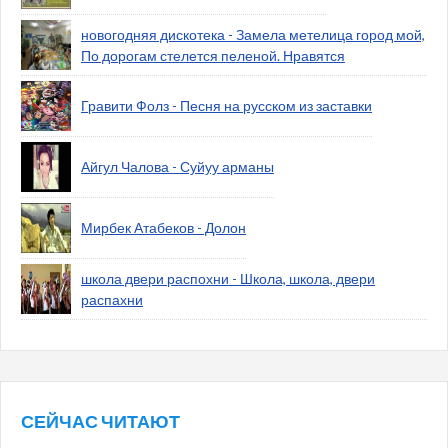
новогодняя дискотека - Замела метелица город мой,
По дорогам стелется пеленой. Нравятся
Гравити Фолз - Песня на русском из заставки
Айгул Чалова - Суйуу арманы
Мирбек Атабеков - Долон
школа двери распохни - Школа, школа, двери
распахни
СЕЙЧАС ЧИТАЮТ