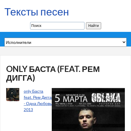
Тексты песен
ONLY БАСТА (FEAT. РЕМ
ДИГГА)
only Баста
feat. Рем Дигга
- Одна Любовь
2013