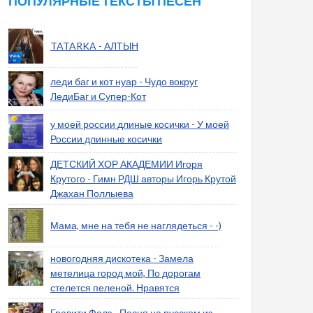
ПОПУЛЯРНЫЕ ТЕКСТЫ ПЕСЕН
TATARKA - АЛТЫН
леди баг и кот нуар - Чудо вокруг
ЛедиБаг и Супер-Кот
у моей россии длиные косички - У моей
России длинные косички
ДЕТСКИЙ ХОР АКАДЕМИИ Игоря
Крутого - Гимн РДШ авторы Игорь Крутой
Джахан Поллыева
Мама, мне на тебя не наглядеться - -)
новогодняя дискотека - Замела
метелица город мой, По дорогам
стелется пеленой. Нравятся
Гравити Фолз - Песня на русском из