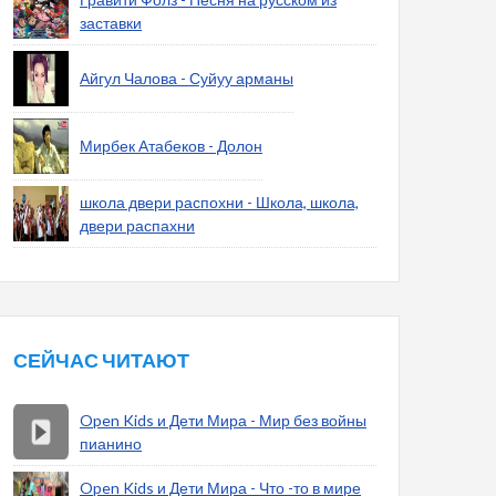
заставки
Айгул Чалова - Суйуу арманы
Мирбек Атабеков - Долон
школа двери распохни - Школа, школа,
двери распахни
СЕЙЧАС ЧИТАЮТ
Open Kids и Дети Мира - Мир без войны
пианино
Open Kids и Дети Мира - Что -то в мире