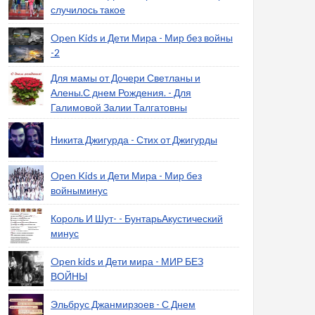
случилось такое
Open Kids и Дети Мира - Мир без войны
-2
Для мамы от Дочери Светланы и
Алены.С днем Рождения. - Для
Галимовой Залии Талгатовны
Никита Джигурда - Стих от Джигурды
Open Kids и Дети Мира - Мир без
войныминус
Король И Шут- - БунтарьАкустический
минус
Open kids и Дети мира - МИР БЕЗ
ВОЙНЫ
Эльбрус Джанмирзоев - С Днем