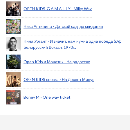
OPEN KIDS-G A M A L I Y - Milky Way
Ника Антипина - Детский сад, до свидания
Нина Ургант - И значит, нам нужна одна победа (к/ф
Белорусский Вокзал, 1970г.,
Open Kids и Монатик - На радостях
OPEN KIDS срезка - На Десерт Минус
Boney M - One way ticket