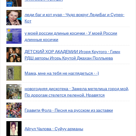
леди баг и кот нуар - Чудо вокруг ЛедиБаг и Супер-
Кот
у моей россии длиные косички - У моей России
длинные косички
ДЕТСКИЙ ХОР АКАДЕМИИ Игоря Крутого - Гимн
РДШ авторы Игорь Крутой Джахан Поллыева
Мама, мне на тебя не наглядеться - -)
новогодняя дискотека - Замела метелица город мой,
По дорогам стелется пеленой. Нравятся
Гравити Фолз - Песня на русском из заставки
Айгул Чалова - Суйуу арманы