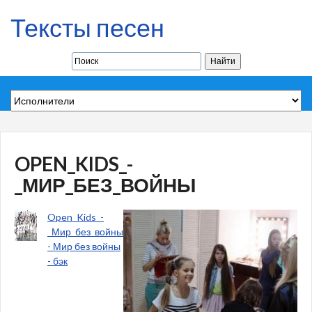
Тексты песен
OPEN_KIDS_-
_МИР_БЕЗ_ВОЙНЫ
Open_Kids_-
_Мир_без_войны
- Мир без войны
- бэк