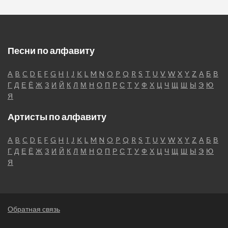
Песни по алфавиту
A
B
C
D
E
F
G
H
I
J
K
L
M
N
O
P
Q
R
S
T
U
V
W
X
Y
Z
А
Б
В
Г
Д
Е
Ё
Ж
З
И
Й
К
Л
М
Н
О
П
Р
С
Т
У
Ф
Х
Ц
Ч
Щ
Ш
Ы
Э
Ю
Я
Артисты по алфавиту
A
B
C
D
E
F
G
H
I
J
K
L
M
N
O
P
Q
R
S
T
U
V
W
X
Y
Z
А
Б
В
Г
Д
Е
Ё
Ж
З
И
Й
К
Л
М
Н
О
П
Р
С
Т
У
Ф
Х
Ц
Ч
Щ
Ш
Ы
Э
Ю
Я
Обратная связь