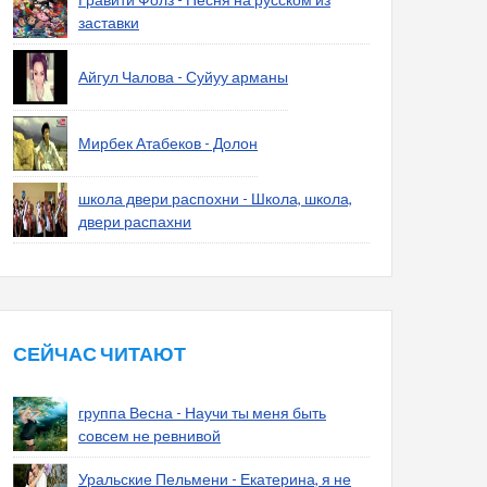
заставки
Айгул Чалова - Суйуу арманы
Мирбек Атабеков - Долон
школа двери распохни - Школа, школа,
двери распахни
СЕЙЧАС ЧИТАЮТ
группа Весна - Научи ты меня быть
совсем не ревнивой
Уральские Пельмени - Екатерина, я не