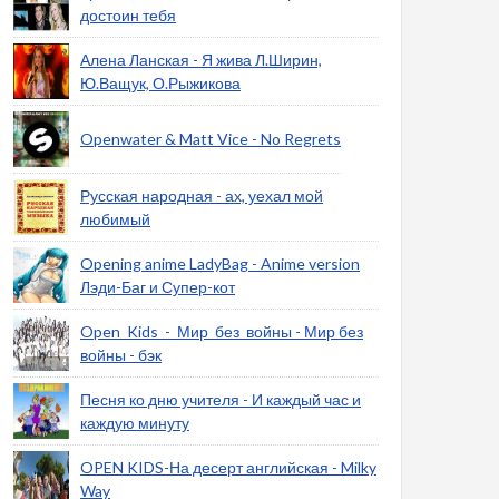
достоин тебя
Алена Ланская - Я жива Л.Ширин,
Ю.Ващук, О.Рыжикова
Openwater & Matt Vice - No Regrets
Русская народная - ах, уехал мой
любимый
Opening anime LadyBag - Anime version
Лэди-Баг и Супер-кот
Open_Kids_-_Мир_без_войны - Мир без
войны - бэк
Песня ко дню учителя - И каждый час и
каждую минуту
OPEN KIDS-На десерт английская - Milky
Way