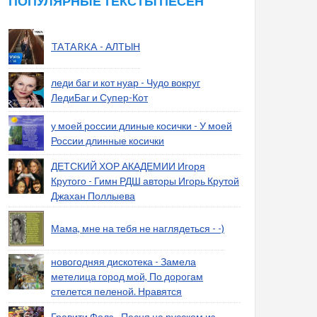
ПОПУЛЯРНЫЕ ТЕКСТЫ ПЕСЕН
TATARKA - АЛТЫН
леди баг и кот нуар - Чудо вокруг
ЛедиБаг и Супер-Кот
у моей россии длиные косички - У моей
России длинные косички
ДЕТСКИЙ ХОР АКАДЕМИИ Игоря
Крутого - Гимн РДШ авторы Игорь Крутой
Джахан Поллыева
Мама, мне на тебя не наглядеться - -)
новогодняя дискотека - Замела
метелица город мой, По дорогам
стелется пеленой. Нравятся
Гравити Фолз - Песня на русском из