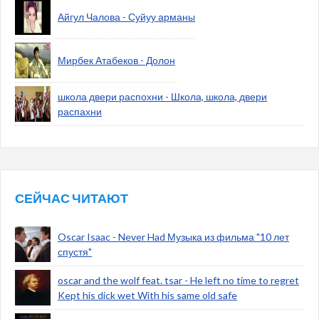
Айгул Чалова - Суйуу арманы
Мирбек Атабеков - Долон
школа двери распохни - Школа, школа, двери
распахни
СЕЙЧАС ЧИТАЮТ
Oscar Isaac - Never Had Музыка из фильма "10 лет
спустя"
oscar and the wolf feat. tsar - He left no time to regret
Kept his dick wet With his same old safe