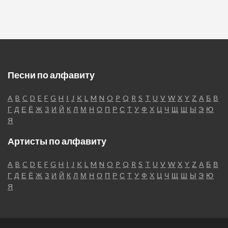
Песни по алфавиту
A
B
C
D
E
F
G
H
I
J
K
L
M
N
O
P
Q
R
S
T
U
V
W
X
Y
Z
А
Б
В
Г
Д
Е
Ё
Ж
З
И
Й
К
Л
М
Н
О
П
Р
С
Т
У
Ф
Х
Ц
Ч
Щ
Ш
Ы
Э
Ю
Я
Артисты по алфавиту
A
B
C
D
E
F
G
H
I
J
K
L
M
N
O
P
Q
R
S
T
U
V
W
X
Y
Z
А
Б
В
Г
Д
Е
Ё
Ж
З
И
Й
К
Л
М
Н
О
П
Р
С
Т
У
Ф
Х
Ц
Ч
Щ
Ш
Ы
Э
Ю
Я