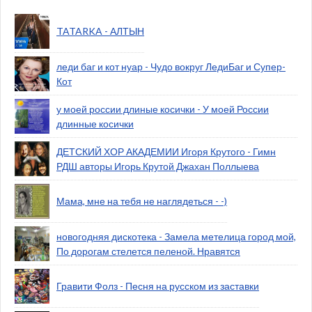
TATARKA - АЛТЫН
леди баг и кот нуар - Чудо вокруг ЛедиБаг и Супер-
Кот
у моей россии длиные косички - У моей России
длинные косички
ДЕТСКИЙ ХОР АКАДЕМИИ Игоря Крутого - Гимн
РДШ авторы Игорь Крутой Джахан Поллыева
Мама, мне на тебя не наглядеться - -)
новогодняя дискотека - Замела метелица город мой,
По дорогам стелется пеленой. Нравятся
Гравити Фолз - Песня на русском из заставки