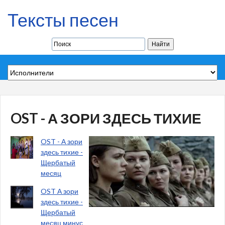
Тексты песен
OST - А ЗОРИ ЗДЕСЬ ТИХИЕ
OST - А зори
здесь тихие -
Щербатый
месяц
OST А зори
здесь тихие -
Щербатый
месяц минус