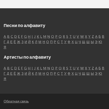
Песни по алфавиту
A
B
C
D
E
F
G
H
I
J
K
L
M
N
O
P
Q
R
S
T
U
V
W
X
Y
Z
А
Б
В
Г
Д
Е
Ё
Ж
З
И
Й
К
Л
М
Н
О
П
Р
С
Т
У
Ф
Х
Ц
Ч
Щ
Ш
Ы
Э
Ю
Я
Артисты по алфавиту
A
B
C
D
E
F
G
H
I
J
K
L
M
N
O
P
Q
R
S
T
U
V
W
X
Y
Z
А
Б
В
Г
Д
Е
Ё
Ж
З
И
Й
К
Л
М
Н
О
П
Р
С
Т
У
Ф
Х
Ц
Ч
Щ
Ш
Ы
Э
Ю
Я
Обратная связь