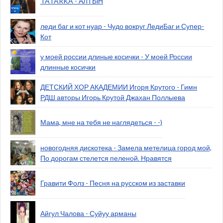
TATARKA - АЛТЫН
леди баг и кот нуар - Чудо вокруг ЛедиБаг и Супер-
Кот
у моей россии длиные косички - У моей России
длинные косички
ДЕТСКИЙ ХОР АКАДЕМИИ Игоря Крутого - Гимн
РДШ авторы Игорь Крутой Джахан Поллыева
Мама, мне на тебя не наглядеться - -)
новогодняя дискотека - Замела метелица город мой,
По дорогам стелется пеленой. Нравятся
Гравити Фолз - Песня на русском из заставки
Айгул Чалова - Суйуу арманы