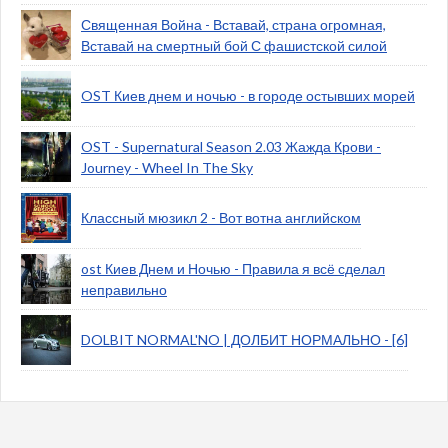
Священная Война - Вставай, страна огромная,
Вставай на смертный бой С фашистской силой
OST Киев днем и ночью - в городе остывших морей
OST - Supernatural Season 2.03 Жажда Крови -
Journey - Wheel In The Sky
Классный мюзикл 2 - Вот вотна английском
ost Киев Днем и Ночью - Правила я всё сделал
неправильно
DOLBIT NORMAL'NO | ДОЛБИТ НОРМАЛЬНО - [6]