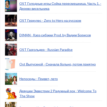
OST Голодные игры Сойка пересмешница. Часть 1. -
Дерево висельника
OST Геркулес - Zero to Hero на русском
DIMAN - Кэрэ сибэкки Prod. by Вадим Борисов
OST Газгольдер - Russian Paradise
Ost Выпускной - Сначала больно, потом приятно
Непоседы - Привет, лето
Девушки Эквестрии 2 Радужный рок - Welcome To
The Show