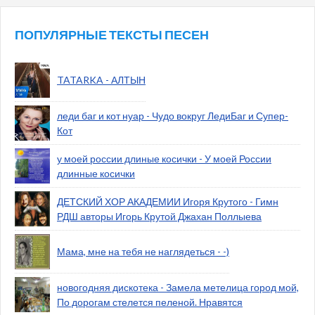
ПОПУЛЯРНЫЕ ТЕКСТЫ ПЕСЕН
TATARKA - АЛТЫН
леди баг и кот нуар - Чудо вокруг ЛедиБаг и Супер-
Кот
у моей россии длиные косички - У моей России
длинные косички
ДЕТСКИЙ ХОР АКАДЕМИИ Игоря Крутого - Гимн
РДШ авторы Игорь Крутой Джахан Поллыева
Мама, мне на тебя не наглядеться - -)
новогодняя дискотека - Замела метелица город мой,
По дорогам стелется пеленой. Нравятся