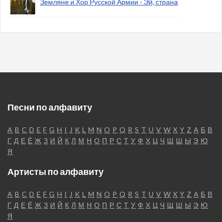
Земляне и Хор Русской Армии - Эй, страна
Песни по алфавиту
A
B
C
D
E
F
G
H
I
J
K
L
M
N
O
P
Q
R
S
T
U
V
W
X
Y
Z
А
Б
В
Г
Д
Е
Ё
Ж
З
И
Й
К
Л
М
Н
О
П
Р
С
Т
У
Ф
Х
Ц
Ч
Щ
Ш
Ы
Э
Ю
Я
Артисты по алфавиту
A
B
C
D
E
F
G
H
I
J
K
L
M
N
O
P
Q
R
S
T
U
V
W
X
Y
Z
А
Б
В
Г
Д
Е
Ё
Ж
З
И
Й
К
Л
М
Н
О
П
Р
С
Т
У
Ф
Х
Ц
Ч
Щ
Ш
Ы
Э
Ю
Я