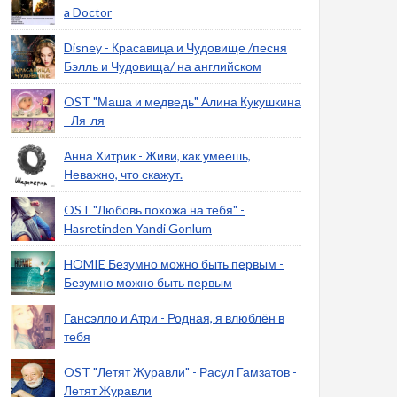
a Doctor
Disney - Красавица и Чудовище /песня
Бэлль и Чудовища/ на английском
OST "Маша и медведь" Алина Кукушкина
- Ля-ля
Анна Хитрик - Живи, как умеешь,
Неважно, что скажут.
OST "Любовь похожа на тебя" -
Hasretinden Yandi Gonlum
HOMIE Безумно можно быть первым -
Безумно можно быть первым
Гансэлло и Атри - Родная, я влюблён в
тебя
OST "Летят Журавли" - Расул Гамзатов -
Летят Журавли