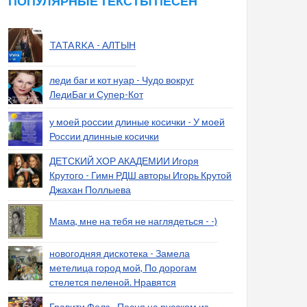
ПОПУЛЯРНЫЕ ТЕКСТЫ ПЕСЕН
TATARKA - АЛТЫН
леди баг и кот нуар - Чудо вокруг
ЛедиБаг и Супер-Кот
у моей россии длиные косички - У моей
России длинные косички
ДЕТСКИЙ ХОР АКАДЕМИИ Игоря
Крутого - Гимн РДШ авторы Игорь Крутой
Джахан Поллыева
Мама, мне на тебя не наглядеться - -)
новогодняя дискотека - Замела
метелица город мой, По дорогам
стелется пеленой. Нравятся
Гравити Фолз - Песня на русском из