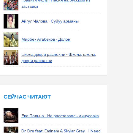
заставки
Айгул Чалова - Суйуу арманы
Мирбек Атабеков - Долон
школа двери распохни - Школа, школа,
двери распахни
СЕЙЧАС ЧИТАЮТ
Ева Польна - Не расставаясь минусовка
Dr. Dre feat. Eminem & Skylar Grey - I Need