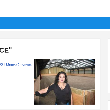
СЕ"
 OST Мишка Япончик