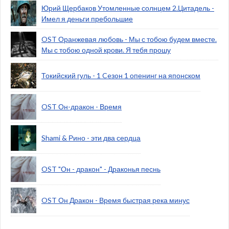
Юрий Щербаков Утомленные солнцем 2.Цитадель -
Имел я деньги пребольшие
OST Оранжевая любовь - Мы с тобою будем вместе.
Мы с тобою одной крови. Я тебя прошу
Токийский гуль - 1 Ceзoн 1 опенинг на японском
OST Он-дракон - Время
Shami & Рино - эти два сердца
OST "Он - дракон" - Драконья песнь
OST Он Дракон - Время быстрая река минус