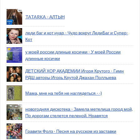
TATARKA - АЛТЫН
леди баг и кот нуар - Чудо вокруг ЛедиБаг и Супер-
Кот
у моей россии длиные косички - У моей России
длинные косички
ДЕТСКИЙ ХОР АКАДЕМИИ Игоря Крутого - Гимн
РДШ авторы Игорь Крутой Джахан Поллыева
Мама, мне на тебя не наглядеться - -)
новогодняя дискотека - Замела метелица город мой,
По дорогам стелется пеленой. Нравятся
Гравити Фолз - Песня на русском из заставки