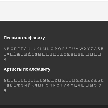
Песни по алфавиту
A
B
C
D
E
F
G
H
I
J
K
L
M
N
O
P
Q
R
S
T
U
V
W
X
Y
Z
А
Б
В
Г
Д
Е
Ё
Ж
З
И
Й
К
Л
М
Н
О
П
Р
С
Т
У
Ф
Х
Ц
Ч
Щ
Ш
Ы
Э
Ю
Я
Артисты по алфавиту
A
B
C
D
E
F
G
H
I
J
K
L
M
N
O
P
Q
R
S
T
U
V
W
X
Y
Z
А
Б
В
Г
Д
Е
Ё
Ж
З
И
Й
К
Л
М
Н
О
П
Р
С
Т
У
Ф
Х
Ц
Ч
Щ
Ш
Ы
Э
Ю
Я