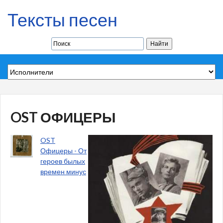
Тексты песен
OST ОФИЦЕРЫ
OST
Офицеры - От
героев былых
времен минус