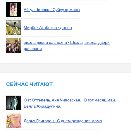
Айгул Чалова - Суйуу арманы
Мирбек Атабеков - Долон
школа двери распохни - Школа, школа, двери
распахни
СЕЙЧАС ЧИТАЮТ
Ost Оттепель. Аня Чиповская. - В тот месяц май.
Белла Ахмадулина.
Дарья Григорец - С днем рождения мама