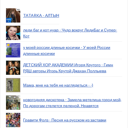
TATARKA - АЛТЫН
леди баг и кот нуар - Чудо вокруг ЛедиБаг и Супер-
Кот
у моей россии длиные косички - У моей России
длинные косички
ДЕТСКИЙ ХОР АКАДЕМИИ Игоря Крутого - Гимн
РДШ авторы Игорь Крутой Джахан Поллыева
Мама, мне на тебя не наглядеться - -)
новогодняя дискотека - Замела метелица город мой,
По дорогам стелется пеленой. Нравятся
Гравити Фолз - Песня на русском из заставки