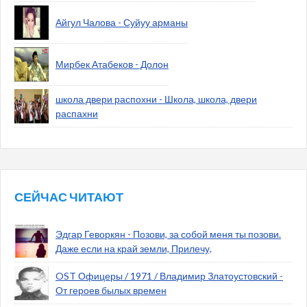
Айгул Чалова - Суйуу арманы
Мирбек Атабеков - Долон
школа двери распохни - Школа, школа, двери
распахни
СЕЙЧАС ЧИТАЮТ
Эдгар Геворкян - Позови, за собой меня ты позови.
Даже если на край земли, Прилечу,
OST Офицеры / 1971 / Владимир Златоустовский -
От героев былых времен