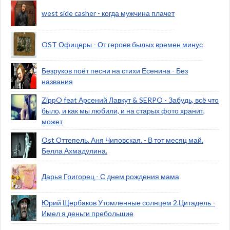
west side casher - когда мужчина плачет
OST Офицеры - От героев былых времен минус
Безруков поёт песни на стихи Есенина - Без
названия
ZippO feat Арсений Лавкут & SERPO - Забудь, всё что
было, и как мы любили, и на старых фото хранит,
может
Ost Оттепель. Аня Чиповская. - В тот месяц май.
Белла Ахмадулина.
Дарья Григорец - С днем рождения мама
Юрий Щербаков Утомленные солнцем 2.Цитадель -
Имел я деньги пребольшие