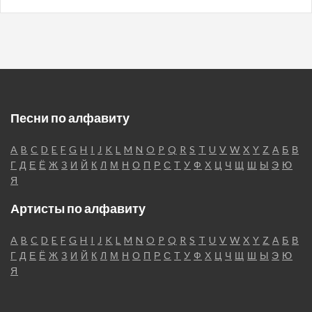
Песни по алфавиту
A
B
C
D
E
F
G
H
I
J
K
L
M
N
O
P
Q
R
S
T
U
V
W
X
Y
Z
А
Б
В
Г
Д
Е
Ё
Ж
З
И
Й
К
Л
М
Н
О
П
Р
С
Т
У
Ф
Х
Ц
Ч
Щ
Ш
Ы
Э
Ю
Я
Артисты по алфавиту
A
B
C
D
E
F
G
H
I
J
K
L
M
N
O
P
Q
R
S
T
U
V
W
X
Y
Z
А
Б
В
Г
Д
Е
Ё
Ж
З
И
Й
К
Л
М
Н
О
П
Р
С
Т
У
Ф
Х
Ц
Ч
Щ
Ш
Ы
Э
Ю
Я