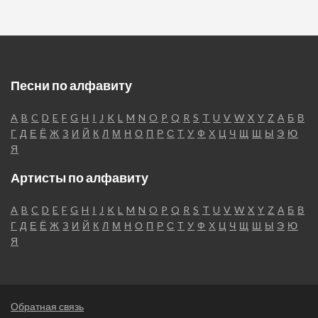
Песни по алфавиту
A
B
C
D
E
F
G
H
I
J
K
L
M
N
O
P
Q
R
S
T
U
V
W
X
Y
Z
А
Б
В
Г
Д
Е
Ё
Ж
З
И
Й
К
Л
М
Н
О
П
Р
С
Т
У
Ф
Х
Ц
Ч
Щ
Ш
Ы
Э
Ю
Я
Артисты по алфавиту
A
B
C
D
E
F
G
H
I
J
K
L
M
N
O
P
Q
R
S
T
U
V
W
X
Y
Z
А
Б
В
Г
Д
Е
Ё
Ж
З
И
Й
К
Л
М
Н
О
П
Р
С
Т
У
Ф
Х
Ц
Ч
Щ
Ш
Ы
Э
Ю
Я
Обратная связь