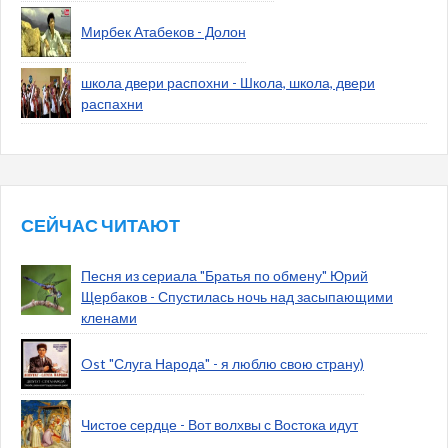
Мирбек Атабеков - Долон
школа двери распохни - Школа, школа, двери
распахни
СЕЙЧАС ЧИТАЮТ
Песня из сериала "Братья по обмену" Юрий
Щербаков - Спустилась ночь над засыпающими
кленами
Ost "Слуга Народа" - я люблю свою страну)
Чистое сердце - Вот волхвы с Востока идут