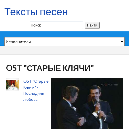
Тексты песен
OST "СТАРЫЕ КЛЯЧИ"
OST "Старые
Клячи" -
Последняя
любовь