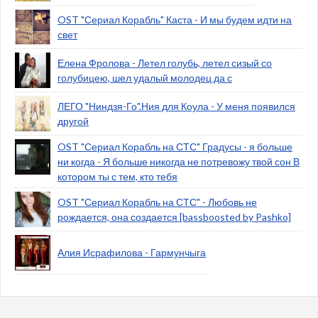
OST "Сериал Корабль" Каста - И мы будем идти на
свет
Елена Фролова - Летел голубь, летел сизый со
голубицею, шел удалый молодец да с
ЛЕГО "Ниндзя-Го".Ния для Коула - У меня появился
другой
OST "Сериал Корабль на СТС" Градусы - я больше
ни когда - Я больше никогда не потревожу твой сон В
котором ты с тем, кто тебя
OST "Сериал Корабль на СТС" - Любовь не
рождается, она создается [bassboosted by Pashko]
Алия Исрафилова - Гармунчыга