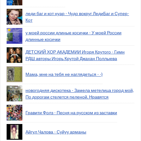
леди баг и кот нуар - Чудо вокруг ЛедиБаг и Супер-
Кот
у моей россии длиные косички - У моей России
длинные косички
ДЕТСКИЙ ХОР АКАДЕМИИ Игоря Крутого - Гимн
РДШ авторы Игорь Крутой Джахан Поллыева
Мама, мне на тебя не наглядеться - -)
новогодняя дискотека - Замела метелица город мой,
По дорогам стелется пеленой. Нравятся
Гравити Фолз - Песня на русском из заставки
Айгул Чалова - Суйуу арманы