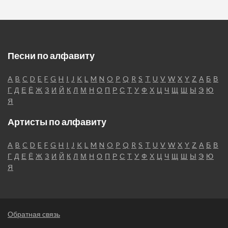
Песни по алфавиту
A
B
C
D
E
F
G
H
I
J
K
L
M
N
O
P
Q
R
S
T
U
V
W
X
Y
Z
А
Б
В
Г
Д
Е
Ё
Ж
З
И
Й
К
Л
М
Н
О
П
Р
С
Т
У
Ф
Х
Ц
Ч
Щ
Ш
Ы
Э
Ю
Я
Артисты по алфавиту
A
B
C
D
E
F
G
H
I
J
K
L
M
N
O
P
Q
R
S
T
U
V
W
X
Y
Z
А
Б
В
Г
Д
Е
Ё
Ж
З
И
Й
К
Л
М
Н
О
П
Р
С
Т
У
Ф
Х
Ц
Ч
Щ
Ш
Ы
Э
Ю
Я
Обратная связь