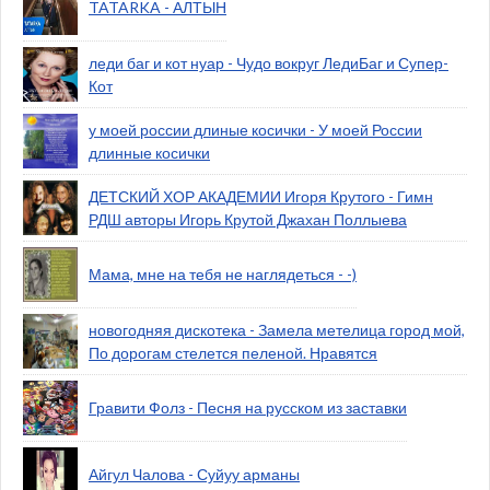
TATARKA - АЛТЫН
леди баг и кот нуар - Чудо вокруг ЛедиБаг и Супер-
Кот
у моей россии длиные косички - У моей России
длинные косички
ДЕТСКИЙ ХОР АКАДЕМИИ Игоря Крутого - Гимн
РДШ авторы Игорь Крутой Джахан Поллыева
Мама, мне на тебя не наглядеться - -)
новогодняя дискотека - Замела метелица город мой,
По дорогам стелется пеленой. Нравятся
Гравити Фолз - Песня на русском из заставки
Айгул Чалова - Суйуу арманы