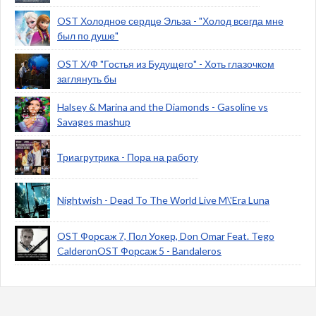
OST Холодное сердце Эльза - "Холод всегда мне
был по душе"
OST Х/Ф "Гостья из Будущего" - Хоть глазочком
заглянуть бы
Halsey & Marina and the Diamonds - Gasoline vs
Savages mashup
Триагрутрика - Пора на работу
Nightwish - Dead To The World Live M\'Era Luna
OST Форсаж 7, Пол Уокер, Don Omar Feat. Tego
CalderonOST Форсаж 5 - Bandaleros