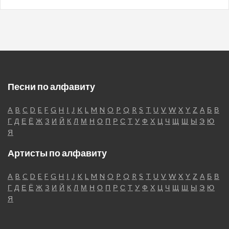
Песни по алфавиту
A
B
C
D
E
F
G
H
I
J
K
L
M
N
O
P
Q
R
S
T
U
V
W
X
Y
Z
А
Б
В
Г
Д
Е
Ё
Ж
З
И
Й
К
Л
М
Н
О
П
Р
С
Т
У
Ф
Х
Ц
Ч
Щ
Ш
Ы
Э
Ю
Я
Артисты по алфавиту
A
B
C
D
E
F
G
H
I
J
K
L
M
N
O
P
Q
R
S
T
U
V
W
X
Y
Z
А
Б
В
Г
Д
Е
Ё
Ж
З
И
Й
К
Л
М
Н
О
П
Р
С
Т
У
Ф
Х
Ц
Ч
Щ
Ш
Ы
Э
Ю
Я