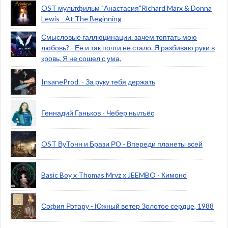
OST мультфильм "Анастасия"Richard Marx & Donna
Lewis - At The Beginning
Смысловые галлюцинации. зачем топтать мою
любовь? - Её и так почти не стало. Я разбиваю руки в
кровь, Я не сошел с ума,
InsaneProd. - За руку тебя держать
Геннадий Ганьков - Чебер нылъёс
OST ВуТонн и Брази РО - Впереди планеты всей
Basic Boy x Thomas Mrvz x JEEMBO - Кимоно
София Ротару - Южный ветер Золотое сердце, 1988