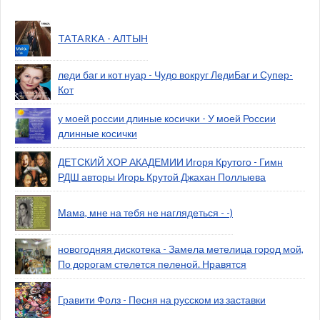
TATARKA - АЛТЫН
леди баг и кот нуар - Чудо вокруг ЛедиБаг и Супер-
Кот
у моей россии длиные косички - У моей России
длинные косички
ДЕТСКИЙ ХОР АКАДЕМИИ Игоря Крутого - Гимн
РДШ авторы Игорь Крутой Джахан Поллыева
Мама, мне на тебя не наглядеться - -)
новогодняя дискотека - Замела метелица город мой,
По дорогам стелется пеленой. Нравятся
Гравити Фолз - Песня на русском из заставки