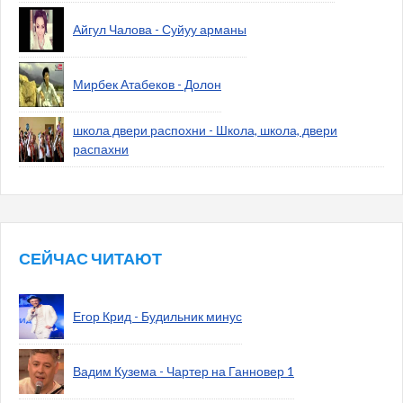
Айгул Чалова - Суйуу арманы
Мирбек Атабеков - Долон
школа двери распохни - Школа, школа, двери
распахни
СЕЙЧАС ЧИТАЮТ
Егор Крид - Будильник минус
Вадим Кузема - Чартер на Ганновер 1