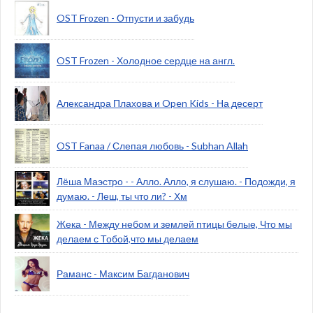
OST Frozen - Отпусти и забудь
OST Frozen - Холодное сердце на англ.
Александра Плахова и Open Kids - На десерт
OST Fanaa / Слепая любовь - Subhan Allah
Лёша Маэстро - - Алло. Алло, я слушаю. - Подожди, я
думаю. - Леш, ты что ли? - Хм
Жека - Между небом и землей птицы белые, Что мы
делаем с Тобой,что мы делаем
Раманс - Максим Багданович