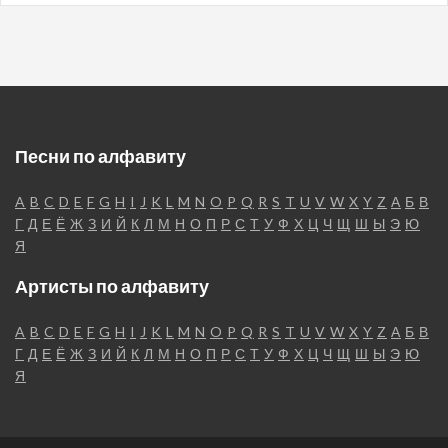
Песни по алфавиту
A
B
C
D
E
F
G
H
I
J
K
L
M
N
O
P
Q
R
S
T
U
V
W
X
Y
Z
А
Б
В
Г
Д
Е
Ё
Ж
З
И
Й
К
Л
М
Н
О
П
Р
С
Т
У
Ф
Х
Ц
Ч
Щ
Ш
Ы
Э
Ю
Я
Артисты по алфавиту
A
B
C
D
E
F
G
H
I
J
K
L
M
N
O
P
Q
R
S
T
U
V
W
X
Y
Z
А
Б
В
Г
Д
Е
Ё
Ж
З
И
Й
К
Л
М
Н
О
П
Р
С
Т
У
Ф
Х
Ц
Ч
Щ
Ш
Ы
Э
Ю
Я