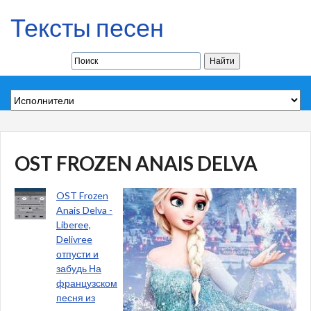
Тексты песен
OST FROZEN ANAIS DELVA
OST Frozen
Anais Delva -
Liberee,
Delivree
отпусти и
забудь На
французском
песня из