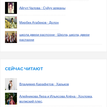
Айгул Чалова - Суйуу арманы
Мирбек Атабеков - Долон
школа двери распохни - Школа, школа, двери
распахни
СЕЙЧАС ЧИТАЮТ
Владимир Карафетов - Харьков
Алейникова Лера и Ильясова Алёна - Хохлома,
волжский плес,