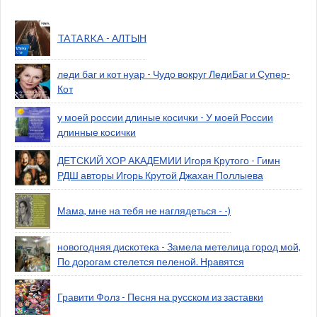
TATARKA - АЛТЫН
леди баг и кот нуар - Чудо вокруг ЛедиБаг и Супер-
Кот
у моей россии длиные косички - У моей России
длинные косички
ДЕТСКИЙ ХОР АКАДЕМИИ Игоря Крутого - Гимн
РДШ авторы Игорь Крутой Джахан Поллыева
Мама, мне на тебя не наглядеться - -)
новогодняя дискотека - Замела метелица город мой,
По дорогам стелется пеленой. Нравятся
Гравити Фолз - Песня на русском из заставки