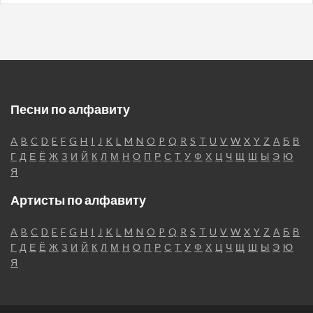
Песни по алфавиту
A
B
C
D
E
F
G
H
I
J
K
L
M
N
O
P
Q
R
S
T
U
V
W
X
Y
Z
А
Б
В
Г
Д
Е
Ё
Ж
З
И
Й
К
Л
М
Н
О
П
Р
С
Т
У
Ф
Х
Ц
Ч
Щ
Ш
Ы
Э
Ю
Я
Артисты по алфавиту
A
B
C
D
E
F
G
H
I
J
K
L
M
N
O
P
Q
R
S
T
U
V
W
X
Y
Z
А
Б
В
Г
Д
Е
Ё
Ж
З
И
Й
К
Л
М
Н
О
П
Р
С
Т
У
Ф
Х
Ц
Ч
Щ
Ш
Ы
Э
Ю
Я