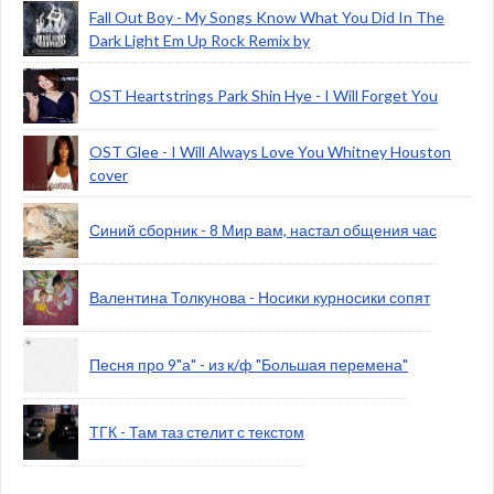
Fall Out Boy - My Songs Know What You Did In The
Dark Light Em Up Rock Remix by
OST Heartstrings Park Shin Hye - I Will Forget You
OST Glee - I Will Always Love You Whitney Houston
cover
Синий сборник - 8 Мир вам, настал общения час
Валентина Толкунова - Носики курносики сопят
Песня про 9"а" - из к/ф "Большая перемена"
ТГК - Там таз стелит с текстом