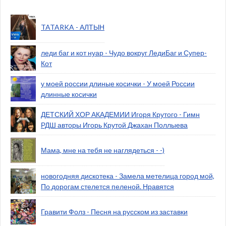
TATARKA - АЛТЫН
леди баг и кот нуар - Чудо вокруг ЛедиБаг и Супер-
Кот
у моей россии длиные косички - У моей России
длинные косички
ДЕТСКИЙ ХОР АКАДЕМИИ Игоря Крутого - Гимн
РДШ авторы Игорь Крутой Джахан Поллыева
Мама, мне на тебя не наглядеться - -)
новогодняя дискотека - Замела метелица город мой,
По дорогам стелется пеленой. Нравятся
Гравити Фолз - Песня на русском из заставки