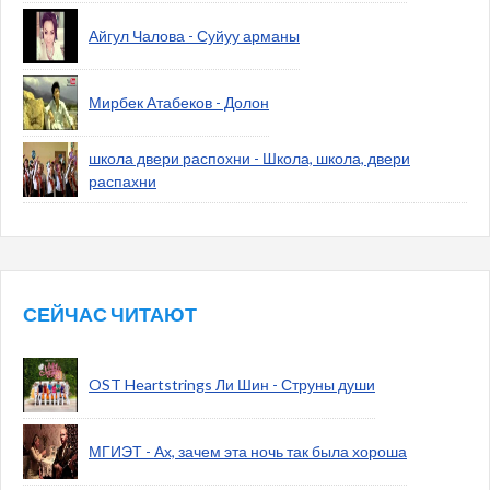
Айгул Чалова - Суйуу арманы
Мирбек Атабеков - Долон
школа двери распохни - Школа, школа, двери
распахни
СЕЙЧАС ЧИТАЮТ
OST Heartstrings Ли Шин - Струны души
МГИЭТ - Ах, зачем эта ночь так была хороша