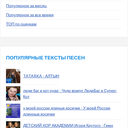
Популярное за месяц
Популярное за все время
ТОП по оценкам
ПОПУЛЯРНЫЕ ТЕКСТЫ ПЕСЕН
TATARKA - АЛТЫН
леди баг и кот нуар - Чудо вокруг ЛедиБаг и Супер-
Кот
у моей россии длиные косички - У моей России
длинные косички
ДЕТСКИЙ ХОР АКАДЕМИИ Игоря Крутого - Гимн