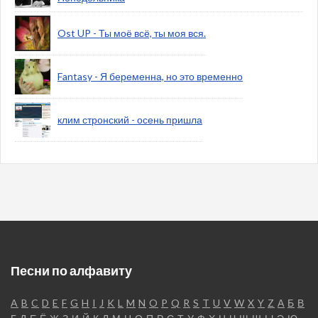
Ost UP - Ты моё всё, ты моя вся.
Fantasy - Я беременна, но это временно
клим стронский - осень пришла
Песни по алфавиту
A
B
C
D
E
F
G
H
I
J
K
L
M
N
O
P
Q
R
S
T
U
V
W
X
Y
Z
А
Б
В