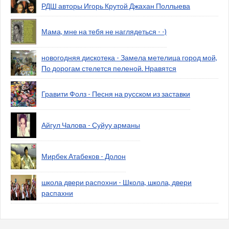
РДШ авторы Игорь Крутой Джахан Поллыева
Мама, мне на тебя не наглядеться - -)
новогодняя дискотека - Замела метелица город мой,
По дорогам стелется пеленой. Нравятся
Гравити Фолз - Песня на русском из заставки
Айгул Чалова - Суйуу арманы
Мирбек Атабеков - Долон
школа двери распохни - Школа, школа, двери
распахни