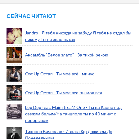
СЕЙЧАС ЧИТАЮТ
Jandro - Я тебя никогда не забуду Я тебя не отдал бы
никому Ты не знаешь как
Ансамбль "Белое злато" - За тихой рекою
Ost Up Остап - Ты моё всё - минус
Ost Up Остап - Ты мое все, ты моя вся
Log Dog feat. MainstreaM One - Ты на Каене под
свежим белым/На танцполе ты по 40 минут с
перерывом
Тихонов Вячеслав - Иволга Кф Доживем До
Понедельника