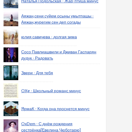
Наталья Подольская - Жар-птица минус
Аяжан,сени суйем осыны умытпашы -
Аяжан,журегим сен деп согады
юлия савичева - долгая зима
Сосо Павлиашвили и Дживан Гаспарян
дудук - Радовать
Звери - Для тебя
OXg - Школьный романс минус
ЯрмаК - Когда она проснется минус
OxDem - С днём рождения
сестрёнка[Евелина Чюботарю]