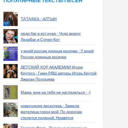
ПОПУЛЯРНЫЕ ТЕКСТЫ ПЕСЕН
TATARKA - АЛТЫН
леди баг и кот нуар - Чудо вокруг
ЛедиБаг и Супер-Кот
у моей россии длиные косички - У моей
России длинные косички
ДЕТСКИЙ ХОР АКАДЕМИИ Игоря
Крутого - Гимн РДШ авторы Игорь Крутой
Джахан Поллыева
Мама, мне на тебя не наглядеться - -)
новогодняя дискотека - Замела
метелица город мой, По дорогам
стелется пеленой. Нравятся
Гравити Фолз - Песня на русском из