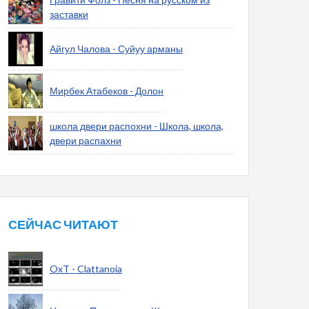
заставки
Айгул Чалова - Суйуу арманы
Мирбек Атабеков - Долон
школа двери распохни - Школа, школа,
двери распахни
СЕЙЧАС ЧИТАЮТ
OxT - Clattanoia