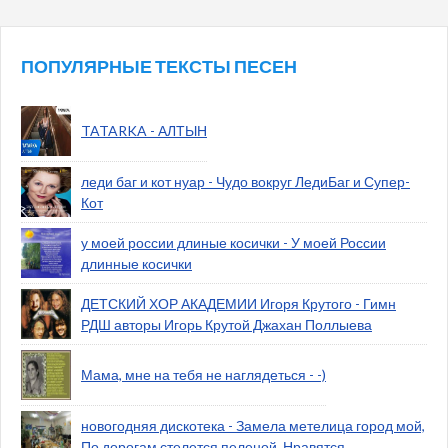
ПОПУЛЯРНЫЕ ТЕКСТЫ ПЕСЕН
TATARKA - АЛТЫН
леди баг и кот нуар - Чудо вокруг ЛедиБаг и Супер-
Кот
у моей россии длиные косички - У моей России
длинные косички
ДЕТСКИЙ ХОР АКАДЕМИИ Игоря Крутого - Гимн
РДШ авторы Игорь Крутой Джахан Поллыева
Мама, мне на тебя не наглядеться - -)
новогодняя дискотека - Замела метелица город мой,
По дорогам стелется пеленой. Нравятся