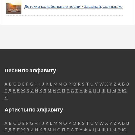
Детские колыбельные песни - Засыпай, солнышко
Песни по алфавиту
A
B
C
D
E
F
G
H
I
J
K
L
M
N
O
P
Q
R
S
T
U
V
W
X
Y
Z
А
Б
В
Г
Д
Е
Ё
Ж
З
И
Й
К
Л
М
Н
О
П
Р
С
Т
У
Ф
Х
Ц
Ч
Щ
Ш
Ы
Э
Ю
Я
Артисты по алфавиту
A
B
C
D
E
F
G
H
I
J
K
L
M
N
O
P
Q
R
S
T
U
V
W
X
Y
Z
А
Б
В
Г
Д
Е
Ё
Ж
З
И
Й
К
Л
М
Н
О
П
Р
С
Т
У
Ф
Х
Ц
Ч
Щ
Ш
Ы
Э
Ю