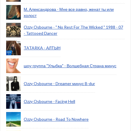
М. Александрова - Мне все равно, женат ты или
холост
Ozzy Osbourne - " No Rest For The Wicked " 1988 - 07
- Tattooed Dancer
TATARKA - АЛТЫН
шоу-группа "Улыбка" - Волшебная Страна минус
Ozzy Osbourne - Dreamer минус B-dur
Ozzy Osbourne - Facing Hell
Ozzy Osbourne - Road To Nowhere