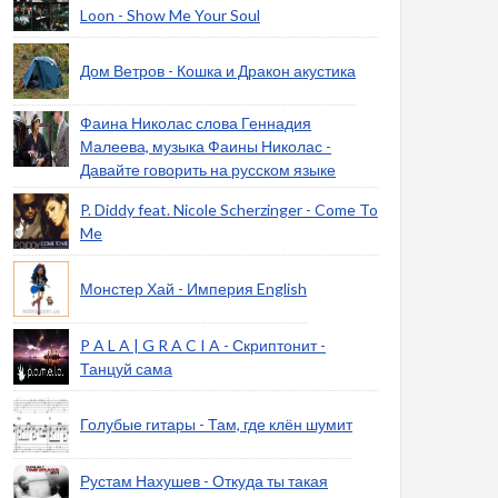
Loon - Show Me Your Soul
Дом Ветров - Кошка и Дракон акустика
Фаина Николас слова Геннадия
Малеева, музыка Фаины Николас -
Давайте говорить на русском языке
P. Diddy feat. Nicole Scherzinger - Come To
Me
Монстер Хай - Империя English
P A L A | G R A C I A - Скриптонит -
Танцуй сама
Голубые гитары - Там, где клён шумит
Рустам Нахушев - Откуда ты такая