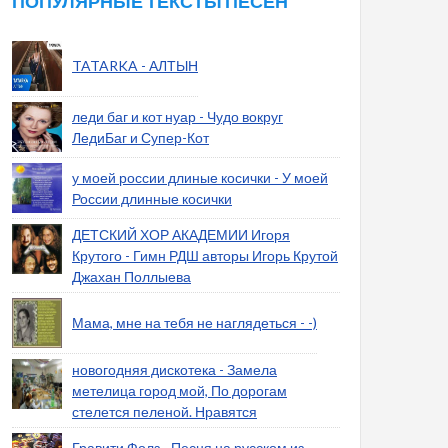
ПОПУЛЯРНЫЕ ТЕКСТЫ ПЕСЕН
TATARKA - АЛТЫН
леди баг и кот нуар - Чудо вокруг
ЛедиБаг и Супер-Кот
у моей россии длиные косички - У моей
России длинные косички
ДЕТСКИЙ ХОР АКАДЕМИИ Игоря
Крутого - Гимн РДШ авторы Игорь Крутой
Джахан Поллыева
Мама, мне на тебя не наглядеться - -)
новогодняя дискотека - Замела
метелица город мой, По дорогам
стелется пеленой. Нравятся
Гравити Фолз - Песня на русском из