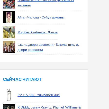
заставки
Айгул Чалова - Суйуу арманы
Мирбек Атабеков - Долон
школа двери распохни - Школа, школа,
двери распахни
СЕЙЧАС ЧИТАЮТ
P.A.P.A SID - Улыбайся мне
P. Diddy, Lenny Kravitz, Pharrell Williams &