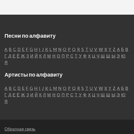
Песни по алфавиту
A
B
C
D
E
F
G
H
I
J
K
L
M
N
O
P
Q
R
S
T
U
V
W
X
Y
Z
А
Б
В
Г
Д
Е
Ё
Ж
З
И
Й
К
Л
М
Н
О
П
Р
С
Т
У
Ф
Х
Ц
Ч
Щ
Ш
Ы
Э
Ю
Я
Артисты по алфавиту
A
B
C
D
E
F
G
H
I
J
K
L
M
N
O
P
Q
R
S
T
U
V
W
X
Y
Z
А
Б
В
Г
Д
Е
Ё
Ж
З
И
Й
К
Л
М
Н
О
П
Р
С
Т
У
Ф
Х
Ц
Ч
Щ
Ш
Ы
Э
Ю
Я
Обратная связь