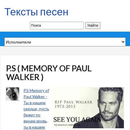
Тексты песен
P.S ( MEMORY OF PAUL
WALKER )
P.S Memory of
Paul Walker -
Ты в нашем
сердце, пусть
бежит по
венам кровь,
ты в нашем