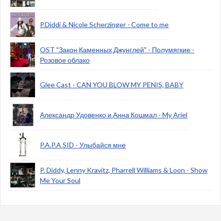
P.Diddi & Nicole Scherzinger - Come to me
OST "Закон Каменных Джунглей" - Полумягкие -
Розовое облако
Glee Cast - CAN YOU BLOW MY PENIS, BABY
Александр Удовенко и Анна Кошмал - My Ariel
P.A.P.A SID - Улыбайся мне
P. Diddy, Lenny Kravitz, Pharrell Williams & Loon - Show
Me Your Soul