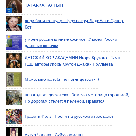
TATARKA - АЛТЫН
леди баг и кот нуар - Чудо вокруг ЛедиБаг и Супер-
Кот
у моей россии длиные косички - У моей России
длинные косички
ДЕТСКИЙ ХОР АКАДЕМИИ Игоря Крутого - Гимн
РДШ авторы Игорь Крутой Джахан Поллыева
Мама, мне на тебя не наглядеться - -)
новогодняя дискотека - Замела метелица город мой,
По дорогам стелется пеленой. Нравятся
Гравити Фолз - Песня на русском из заставки
Айгул Чалова - Суйуу арманы